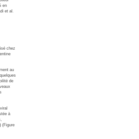
S en
i et al.
lisé chez
entine
ement au
 quelques
ilité de
uveaux
s
viral
stée à
s,
(Figure