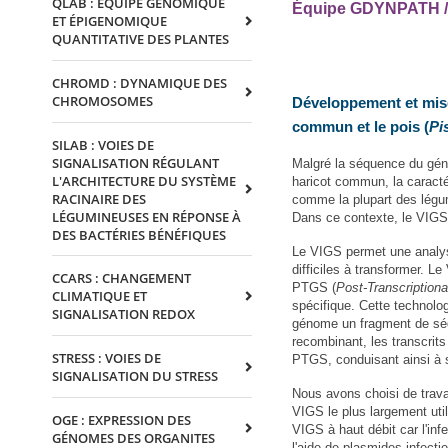
QLAB : EQUIPE GÉNOMIQUE
Équipe GDYNPATH / 
ET ÉPIGENOMIQUE
QUANTITATIVE DES PLANTES
CHROMD : DYNAMIQUE DES
CHROMOSOMES
Développement et mis
commun et le pois (
Pi
SILAB : VOIES DE
SIGNALISATION RÉGULANT
Malgré la séquence du géno
L'ARCHITECTURE DU SYSTÈME
haricot commun, la caracté
RACINAIRE DES
comme la plupart des légum
LÉGUMINEUSES EN RÉPONSE À
Dans ce contexte, le VIGS 
DES BACTÉRIES BÉNÉFIQUES
Le VIGS permet une analyse
difficiles à transformer. L
CCARS : CHANGEMENT
PTGS (
Post-Transcription
CLIMATIQUE ET
spécifique. Cette technolo
SIGNALISATION REDOX
génome un fragment de séq
recombinant, les transcrit
STRESS : VOIES DE
PTGS, conduisant ainsi à so
SIGNALISATION DU STRESS
Nous avons choisi de trava
VIGS le plus largement util
OGE : EXPRESSION DES
VIGS à haut débit car l'inf
GÉNOMES DES ORGANITES
l'aide de plasmides infect