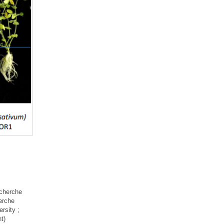
echerche
erche
rsity ;
t)