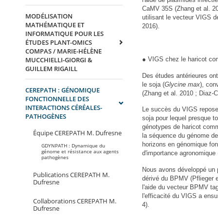
CaMV 35S (Zhang et al. 20
MODÉLISATION
utilisant le vecteur VIGS d
MATHÉMATIQUE ET
2016).
INFORMATIQUE POUR LES
ÉTUDES PLANT-OMICS
COMPAS / MARIE-HÉLÈNE
● VIGS chez le haricot c
MUCCHIELLI-GIORGI &
GUILLEM RIGAILL
Des études antérieures ont
le soja (
Glycine max
), con
CEREPATH : GÉNOMIQUE
(Zhang et al. 2010 ; Diaz-C
FONCTIONNELLE DES
INTERACTIONS CÉRÉALES-
Le succès du VIGS repose s
PATHOGÈNES
soja pour lequel presque t
génotypes de haricot commu
Équipe CEREPATH M. Dufresne
la séquence du génome d
horizons en génomique fonc
GDYNPATH : Dynamique du
génome et résistance aux agents
d'importance agronomique (
pathogènes
Nous avons développé un 
Publications CEREPATH M.
dérivé du BPMV (Pflieger e
Dufresne
l'aide du vecteur BPMV tag
l'efficacité du VIGS a ensu
Collaborations CEREPATH M.
4).
Dufresne