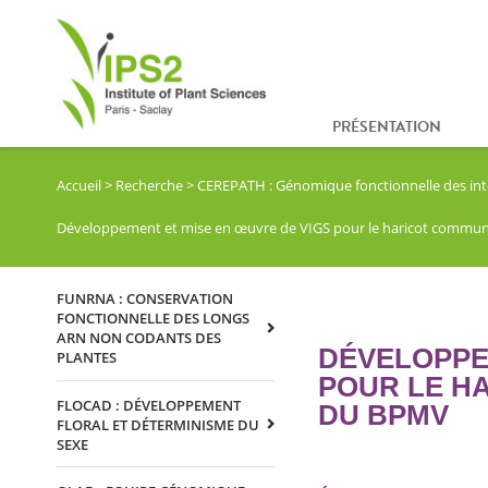
PRÉSENTATION
Accueil
>
Recherche
>
CEREPATH : Génomique fonctionnelle des int
Développement et mise en œuvre de VIGS pour le haricot commun e
FUNRNA : CONSERVATION
FONCTIONNELLE DES LONGS
ARN NON CODANTS DES
DÉVELOPPE
PLANTES
POUR LE HA
FLOCAD : DÉVELOPPEMENT
DU BPMV
FLORAL ET DÉTERMINISME DU
SEXE