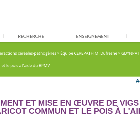
RECHERCHE
ENSEIGNEMENT
eractions céréales-pathogènes
>
Équipe CEREPATH M. Dufresne
>
GDYNPATH 
t le pois à l'aide du BPMV
MENT ET MISE EN ŒUVRE DE VIGS
RICOT COMMUN ET LE POIS À L'AI