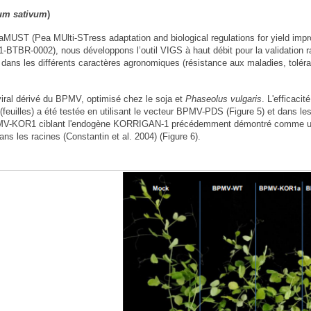
um sativum
)
aMUST (Pea MUlti-STress adaptation and biological regulations for yield im
11-BTBR-0002), nous développons l’outil VIGS à haut débit pour la validation r
dans les différents caractères agronomiques (résistance aux maladies, tolér
viral dérivé du BPMV, optimisé chez le soja et
Phaseolus vulgaris
. L'efficaci
(feuilles) a été testée en utilisant le vecteur BPMV-PDS (Figure 5) et dans le
BPMV-KOR1 ciblant l'endogène KORRIGAN-1 précédemment démontré comme 
ns les racines (Constantin et al. 2004) (Figure 6).