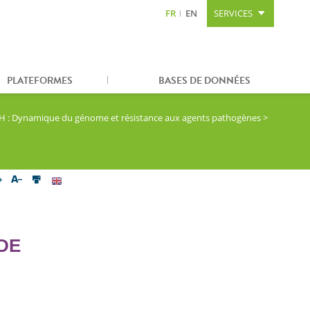
FR
EN
SERVICES
Aller au contenu
Aller à la recherche
Plan du site
PLATEFORMES
BASES DE DONNÉES
: Dynamique du génome et résistance aux agents pathogènes
>
DE