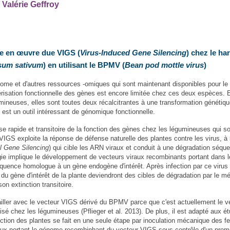
Valérie Geffroy
e en œuvre due VIGS (
Virus-Induced Gene Silencing
) chez le har
sum sativum
) en utilisant le BPMV (
Bean pod mottle virus
)
me et d'autres ressources -omiques qui sont maintenant disponibles pour le p
risation fonctionnelle des gènes est encore limitée chez ces deux espèces. E
ineuses, elles sont toutes deux récalcitrantes à une transformation génétiqu
est un outil intéressant de génomique fonctionnelle.
 rapide et transitoire de la fonction des gènes chez les légumineuses qui s
e VIGS exploite la réponse de défense naturelle des plantes contre les virus, à 
al Gene Silencing
) qui cible les ARN viraux et conduit à une dégradation séqu
gie implique le développement de vecteurs viraux recombinants portant dans l
uence homologue à un gène endogène d'intérêt. Après infection par ce virus
s du gène d'intérêt de la plante deviendront des cibles de dégradation par le 
n extinction transitoire.
iller avec le vecteur VIGS dérivé du BPMV parce que c'est actuellement le v
isé chez les légumineuses (Pflieger et al. 2013). De plus, il est adapté aux é
ection des plantes se fait en une seule étape par inoculation mécanique des fe
ieux portant le génome recombinhant du vecteur VIGS sous contrôle d'un prom