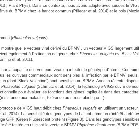
10 ; Plant Phys). Dans ce contexte, nous avons adapté avec succès le VIG
érivé du BPMV chez le haricot commun (Pflieger et al. 2014) et le pois (Meziad
ommun (
Phaseolus vulgaris
)
 montré que le vecteur viral dérivé du BPMV , un vecteur VIGS largement uti
vient également à l'extinction de gènes chez
Phaseolus vulgaris
cv. Black Val
amino et al. 2011).
ur la capacité des vecteurs viraux à infecter le génotype d'intérêt. Contrair
ous les cultivars commerciaux sont sensibles à l'infection par le BPMV, seuls
n (dont ‘Black Valentine’) sont sensibles au BPMV. Avec la récente disponib
e
Phaseolus vulgaris
(Schmutz et al. 2014), la technologie VIGS ouvre de no
tionnelle pour évaluer les fonctions des gènes impliqués dans des caractère
résistance aux maladies, tolérance au stress abiotique…).
protocole de VIGS haut débit chez
Phaseolus vulgaris
en utilisant un vecteur 
t al. 2014). La sensibilité des génotypes de haricot commun d'intérêt a été te
gé GFP (Green Fluorescent protein) (Figure 3). Dans les génotypes sensible
ite été testée en utilisant le vecteur BPMV-
Phytoène désaturase
(BPMV-PDS) 