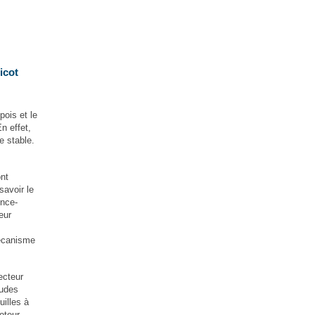
icot
ois et le
n effet,
e stable.
ont
savoir le
ence-
eur
mécanisme
ecteur
tudes
uilles à
oteur