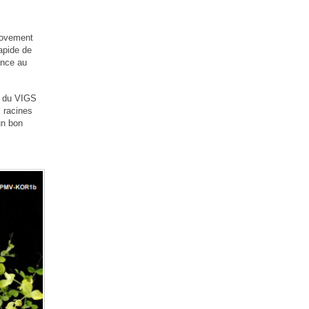
provement
apide de
ance au
té du VIGS
s racines
un bon