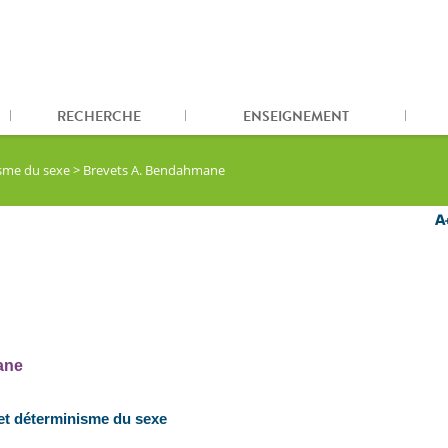
RECHERCHE
ENSEIGNEMENT
isme du sexe
>
Brevets A. Bendahmane
ane
et déterminisme du sexe