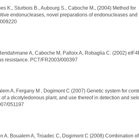
 K., Sturbois B., Aubourg S., Caboche M., (2004) Method for
itive endonucleases, novel preparations of endonucleases and
/009220
 Bendahmane A, Caboche M, Palloix A, Robaglia C. (2002) eIF
rus resistance. PCT/FR2003/000397
m A, Fergany M , Dogimont C (2007) Genetic system for contr
 of a dicotyledonous plant, and use thereof in detection and sel
007/051197
 A. Boualem A, Troadec C, Dogimont C (2008) Combination of