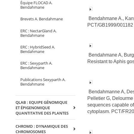
Équipe FLOCAD A.
Bendahmane
Bendahmane A., Kanyu
Brevets A. Bendahmane
PCT/GB1999/001182
ERC : NectarGland A.
Bendahmane
ERC : HybridSeed A.
Bendahmane
Bendahmane A, Burget
Resistant to Aphis g
ERC : Sexyparth A.
Bendahmane
Publications Sexyparth A.
Bendahmane
Bendahmanne A, Deslo
Pelletier G, Delourme
QLAB : EQUIPE GÉNOMIQUE
sequences capable of r
ET ÉPIGENOMIQUE
cytoplasm. PCT/FR2
QUANTITATIVE DES PLANTES
CHROMD : DYNAMIQUE DES
CHROMOSOMES