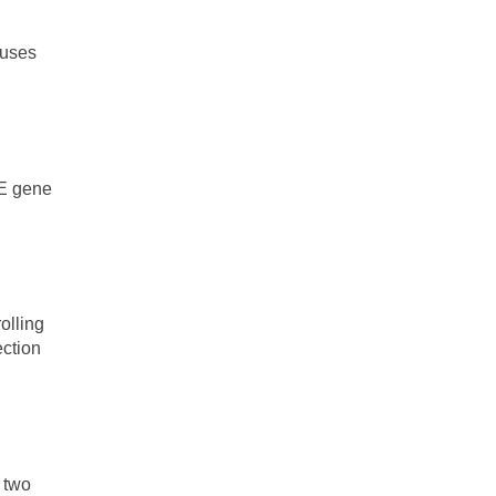
 uses
4E gene
olling
ection
 two