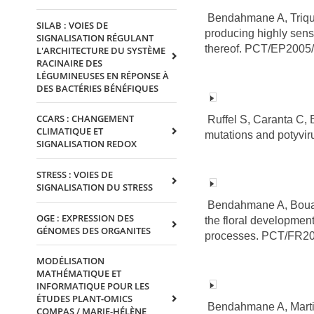
Bendahmane A, Triques
SILAB : VOIES DE
producing highly sens
SIGNALISATION RÉGULANT
thereof. PCT/EP2005
L'ARCHITECTURE DU SYSTÈME
RACINAIRE DES
LÉGUMINEUSES EN RÉPONSE À
DES BACTÉRIES BÉNÉFIQUES
CCARS : CHANGEMENT
Ruffel S, Caranta C,
CLIMATIQUE ET
mutations and potyvi
SIGNALISATION REDOX
STRESS : VOIES DE
SIGNALISATION DU STRESS
Bendahmane A, Bouale
OGE : EXPRESSION DES
the floral development
GÉNOMES DES ORGANITES
processes. PCT/FR2
MODÉLISATION
MATHÉMATIQUE ET
INFORMATIQUE POUR LES
ÉTUDES PLANT-OMICS
Bendahmane A, Martin
COMPAS / MARIE-HÉLÈNE