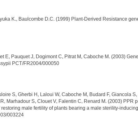
ka K., Baulcombe D.C. (1999) Plant-Derived Resistance gen
 E, Pauquet J, Dogimont C, Pitrat M, Caboche M. (2003) Gen
ossypii PCT/FR2004/000050
ire S, Gherbi H, Laloui W, Caboche M, Budard F, Giancola S,
 R, Marhadour S, Clouet V, Falentin C, Renard M. (2003) PPR p
estoring male fertility of plants bearing a male sterility-inducin
003/003224