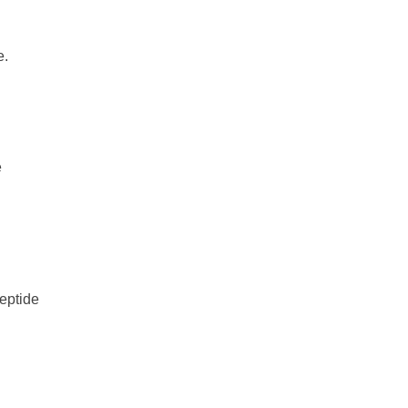
e.
e
eptide
g