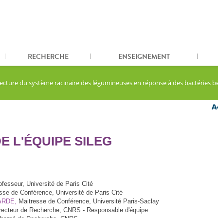
RECHERCHE
ENSEIGNEMENT
hitecture du système racinaire des légumineuses en réponse à des bactéries 
 L'ÉQUIPE SILEG
fesseur, Université de Paris Cité
se de Conférence, Université de Paris Cité
ARDE,
Maitresse de Conférence, Université Paris-Saclay
recteur de Recherche, CNRS - Responsable d'équipe