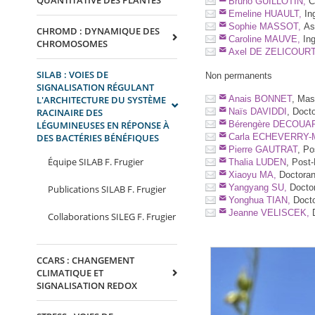
QUANTITATIVE DES PLANTES
Bruno GUILLOTIN,
C
Emeline HUAULT,
In
Sophie MASSOT,
Ass
CHROMD : DYNAMIQUE DES
Caroline MAUVE,
Ing
CHROMOSOMES
Axel DE ZELICOURT
SILAB : VOIES DE
Non permanents
SIGNALISATION RÉGULANT
L'ARCHITECTURE DU SYSTÈME
Anais BONNET
, Mas
RACINAIRE DES
Naïs DAVIDDI
, Doct
LÉGUMINEUSES EN RÉPONSE À
Bérengère DECOUA
DES BACTÉRIES BÉNÉFIQUES
Carla ECHEVERRY-
Pierre GAUTRAT
, Po
Équipe SILAB F. Frugier
Thalia LUDEN
, Post
Xiaoyu MA,
Doctorant
Yangyang SU,
Doctor
Publications SILAB F. Frugier
Yonghua TIAN,
Docto
Jeanne VELISCEK,
D
Collaborations SILEG F. Frugier
CCARS : CHANGEMENT
CLIMATIQUE ET
SIGNALISATION REDOX