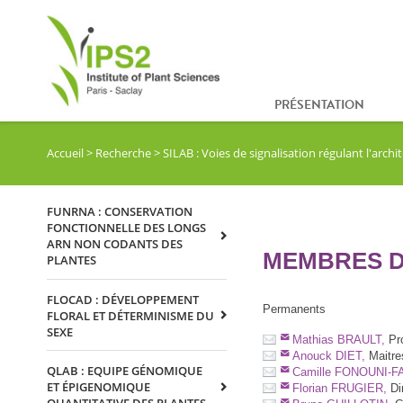
PRÉSENTATION
Accueil
>
Recherche
>
SILAB : Voies de signalisation régulant l'arc
FUNRNA : CONSERVATION
FONCTIONNELLE DES LONGS
ARN NON CODANTS DES
MEMBRES DE
PLANTES
FLOCAD : DÉVELOPPEMENT
Permanents
FLORAL ET DÉTERMINISME DU
SEXE
Mathias BRAULT,
Pro
Anouck DIET,
Maitres
QLAB : EQUIPE GÉNOMIQUE
Camille FONOUNI-F
ET ÉPIGENOMIQUE
Florian FRUGIER,
Di