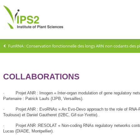
FunRNA : Conservation fonctionnelle des longs ARN non codants des p
COLLABORATIONS
· Projet ANR : Imogen « Inter-organ modulation of gene regulatory ne
Partenaire : Patrick Laufs (IJPB, Versailles).
· Projet ANR : EvoRNAs « An Evo-Devo approach to the role of RNA-RBP b
Toulouse) et Daniel Gautheret (I2BC, Gif-sur-Yvette).
· Projet ANR :RESOLAT « Non-coding RNAs regulatory networks controllin
Lucas (DIADE, Montpellier).