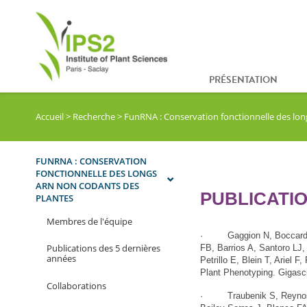
PRÉSENTATION
Accueil
>
Recherche
>
FunRNA : Conservation fonctionnelle des lo
FUNRNA : CONSERVATION
FONCTIONNELLE DES LONGS
ARN NON CODANTS DES
PUBLICATIO
PLANTES
Membres de l'équipe
· Gaggion N, Boccardo N
Publications des 5 dernières
FB, Barrios A, Santoro LJ,
années
Petrillo E, Blein T, Ariel
Plant Phenotyping. Gigasci
Collaborations
· Traubenik S, Reynoso M