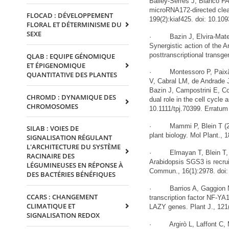
Bailey-Serres J, Blanco F
microRNA172-directed clea
FLOCAD : DÉVELOPPEMENT
199(2):kiaf425. doi: 10.10
FLORAL ET DÉTERMINISME DU
SEXE
· Bazin J, Elvira-Matelot
Synergistic action of th
posttranscriptional transge
QLAB : EQUIPE GÉNOMIQUE
ET ÉPIGENOMIQUE
· Montessoro P, Paixão JF
QUANTITATIVE DES PLANTES
V, Cabral LM, de Andrade 
Bazin J, Campostrini E, Co
CHROMD : DYNAMIQUE DES
dual role in the cell cycle
CHROMOSOMES
10.1111/tpj.70399. Erratum 
· Mammi P, Blein T (2025)
SILAB : VOIES DE
plant biology. Mol Plant., 
SIGNALISATION RÉGULANT
L'ARCHITECTURE DU SYSTÈME
· Elmayan T, Blein T, Elv
RACINAIRE DES
Arabidopsis SGS3 is recrui
LÉGUMINEUSES EN RÉPONSE À
Commun., 16(1):2978. doi
DES BACTÉRIES BÉNÉFIQUES
· Barrios A, Gaggion N, M
CCARS : CHANGEMENT
transcription factor NF-YA1
CLIMATIQUE ET
LAZY genes. Plant J., 121(
SIGNALISATION REDOX
· Argirò L, Laffont C, Mo