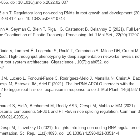
-856. doi: 10.1016/j.molp.2022.02.007
n T. Regulatory long non-coding RNAs in root growth and development (20
:403-412. doi: 10.1042/bst20210743
, Seyman C, Blein T, Rigaill G, Castandet B, Delannoy E (2021). Full Le
e Coordination of Plastid Transcript Processing. Int J Mol Sci., 22(20):11297.
ic V, Lambert É, Legendre S, Roulé T, Camoirano A, Milone DH, Crespi M, 
Root: High-throughput phenotyping by deep segmentation networks reveals no
nt root system architecture. Gigascience., 10(7):giab052. doi:
52
Lucero L, Fonouni-Farde C, Rodríguez-Melo J, Mansilla N, Christ A, Bazi
spi M, Estevez JM, Ariel F (2021). The lncRNA APOLO interacts with the
 to trigger root hair cell expansion in response to cold. Mol Plant. 14(6):937-
8
areef S, Eid A, Benhamed M, Reddy ASN, Crespi M, Mahfouz MM (2021).
ceosomal components SF3B1 and PHF5A in rice splicing regulation. Commun Bi
2003-021-02051-y
spi M, Lijavetzky D (2021). Insights into long non-coding RNA regulation of
gmentation. Sci Rep., 11(1):4093. doi: 10.1038/s41598-021-83514-4