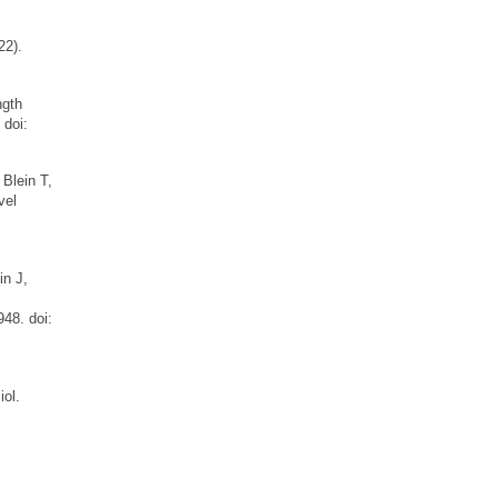
22).
ngth
 doi:
Blein T,
vel
n J,
948. doi:
ol.