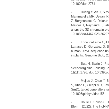
10.1002/iub.2761
· Huang Y, An J, Sircar 
Mammarella MF, Devani RS
Z, Bergounioux C, Delarue
Marcos J, Raynaud C, Lat
alters the 3D chromatin or
10.1038/s41467-023-36227
· Fonouni-Farde C, Chris
Latrasse D, Gonzalez D, 
human UPAT sequence-unre
in plants. Genome Biol., 2
· Butt H, Bazin J, Pras
Serine/Arginine Splicing F
11(11):1796. doi: 10.3390/
· Mejias J, Chen Y, Bazi
S, Abad P, Crespi MD, Fave
SmD1 target gene alters sus
10.1093/plphys/kiac155
· Roulé T, Christ A, Hus
Blein T (2022). The lncRN