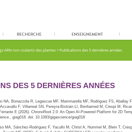
RECHERCHE
ENSEIGNEMENT
ngs ARN non codants des plantes
>
Publications des 5 dernières années
NS DES 5 DERNIÈRES ANNÉES
A, Bonazzola R, Legascue MF, Mammarella MF, Rodriguez FS, Aballay F
 Accavallo F, Villarreal SN, Pereyra-Bistrain LI, Benhamed M, Crespi M, Rica
 F, Ferrante E (2026). ChronoRoot 2.0: An Open AI-Powered Platform for 2D Tem
ence., giag018. doi: 10.1093/gigascience/giag018
A, Sánchez-Rodríguez F, Yacullo M, Christ A, Hummel M, Blein T, Cresp