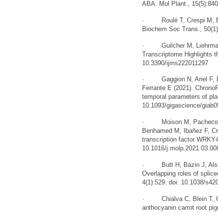
ABA. Mol Plant., 15(5):840
· Roulé T, Crespi M, Blei
Biochem Soc Trans., 50(1)
· Guilcher M, Liehrmann A
Transcriptome Highlights th
10.3390/ijms222011297
· Gaggion N, Ariel F, Dar
Ferrante E (2021). Chrono
temporal parameters of pla
10.1093/gigascience/giab0
· Moison M, Pacheco JM, 
Benhamed M, Ibañez F, Cre
transcription factor WRKY42
10.1016/j.molp.2021.03.00
· Butt H, Bazin J, Alsh
Overlapping roles of spli
4(1):529. doi: 10.1038/s4
· Chialva C, Blein T, Cre
anthocyanin carrot root pi