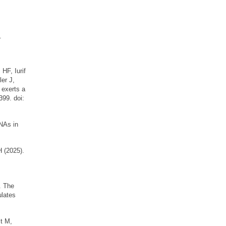
.
HF, Iurif
er J,
 exerts a
399. doi:
NAs in
 (2025).
. The
ulates
t M,