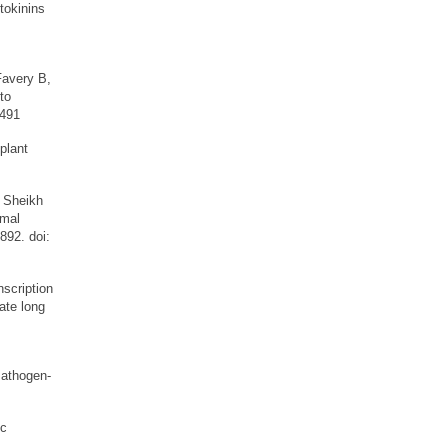
tokinins
Favery B,
to
3491
plant
 Sheikh
omal
892. doi:
scription
te long
Pathogen-
ic