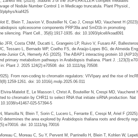
A, Zanetti ME (2025). Subunit 3 of the SUPERKILLER complex mediates
vage of Nodule Number Control 1 in Medicago truncatula. Plant Physiol.,
93/plphys/kiaf425
 E, Blein T, Jauvion V, Bouteiller N, Cao J, Crespi MD, Vaucheret H (2023)
e Arabidopsis spliceosome components PRP39a and SmD1b in promoting
ne silencing. Plant Cell., 35(6):1917-1935. doi: 10.1093/plcell/koad091
R, Costa CNM, Ducatti L, Grangeiro LP, Ruivo V, Fusaro AF, Ballesteros 
JC, Tessaro L, Bernado WP, Coelho FS, de Araújo-Lopes BG, de Almeida Engl
nte-Junior CA, Hemerly AS (2025). The ABAP1 interacting protein 10 (AIP10)
 and primary metabolism pathways in Arabidopsis thaliana. Plant J. ;123(3):e70
in: Plant J. 2025 124(2):e70508. doi: 10.1111/tpj.70508.
. From non-coding to chromatin regulators: VIVIpary and the rise of lncR
18(8):1259-1261. doi: 10.1016/j.molp.2025.06.011
ira-Matelot E, Le Masson I, Christ A, Bouteiller N, Crespi MD, Vaucheret H
ted to chromatin by CHR11 to select RNA that initiate siRNA production. Nat
: 10.1038/s41467-025-57394-5
ansilla N, Blein T, Sorin C, Lucero L, Ferrante E, Crespi M, Ariel F (2025)
0 determines the area explored by Arabidopsis thaliana roots and directly reg
5):e70016. doi: 10.1111/tpj.70016
reau C, Moreau C, Su Y, Pervent M, Parrinello H, Blein T, Kohlen W, Lepeti