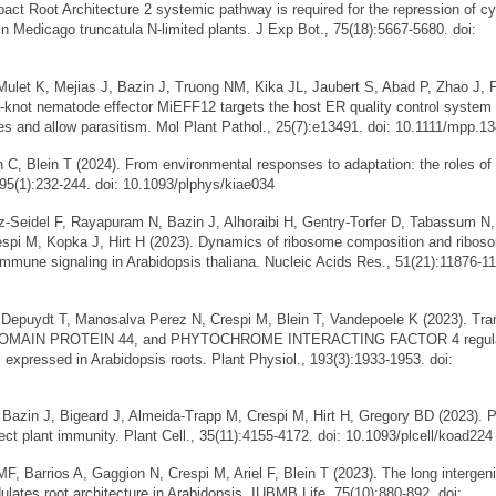
act Root Architecture 2 systemic pathway is required for the repression of cy
 Medicago truncatula N-limited plants. J Exp Bot., 75(18):5667-5680. doi:
t K, Mejias J, Bazin J, Truong NM, Kika JL, Jaubert S, Abad P, Zhao J, 
-knot nematode effector MiEFF12 targets the host ER quality control system 
 and allow parasitism. Mol Plant Pathol., 25(7):e13491. doi: 10.1111/mpp.1
Blein T (2024). From environmental responses to adaptation: the roles of 
95(1):232-244. doi: 10.1093/plphys/kiae034
idel F, Rayapuram N, Bazin J, Alhoraibi H, Gentry-Torfer D, Tabassum N,
espi M, Kopka J, Hirt H (2023). Dynamics of ribosome composition and ribos
 immune signaling in Arabidopsis thaliana. Nucleic Acids Res., 51(21):11876-11
puydt T, Manosalva Perez N, Crespi M, Blein T, Vandepoele K (2023). Tran
 DOMAIN PROTEIN 44, and PHYTOCHROME INTERACTING FACTOR 4 regula
expressed in Arabidopsis roots. Plant Physiol., 193(3):1933-1953. doi:
in J, Bigeard J, Almeida-Trapp M, Crespi M, Hirt H, Gregory BD (2023). 
t plant immunity. Plant Cell., 35(11):4155-4172. doi: 10.1093/plcell/koad224
arrios A, Gaggion N, Crespi M, Ariel F, Blein T (2023). The long intergen
tes root architecture in Arabidopsis. IUBMB Life. 75(10):880-892. doi: