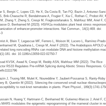
S, Bergis C, Lopes CD, He X, Da Costa B, Tan FQ, Bazin J, Antunez-Sanc
, Brik-Chaouche R, Bendahmane A, Frugier F, Xia C, Rothan C, Probst AV
 M, Zhang Y, Zheng S, Crespi M, Fragkostefanakis S, Mahfouz MM, Ariel F, G
rasse D, Benhamed M (2023). HSFA1a modulates plant heat stress response
ganization of enhancer-promoter interactions. Nat Commun., 14(1):469. doi:
-3
t A, Blein T, Legascue MF, Ferrero L, Moison M, Lucero L, Ramírez-Prado
Benhamed M, Quadrana L, Crespi M, Ariel F (2022). The Arabidopsis APOLO 
lated long noncoding RNAs can modulate DNA and histone methylation mac
3(1):181. doi: 10.1186/s13059-022-02750-7
ad KVSK, Awad N, Crespi M, Reddy ASN, Mahfouz MM (2022). The Rice
actor RS33 Regulates Pre-mRNA Splicing during Abiotic Stress Responses. Ce
cells11111796
n J, Truong NM, Mulet K, Noureddine Y, Jaubert-Possamai S, Ranty-Roby 
ry B, Quentin M (2022). Silencing the conserved small nuclear ribonucleopro
ceptibility to root-knot nematodes in plants. Plant Physiol., 189(3):1741-1756
sain N, Huang Y, Hartmann C, Benhamed M, Gutierrez-Marcos J, Ariel F, C
A MARS modulates the epigenetic reprogramming of the marneral cluster in r