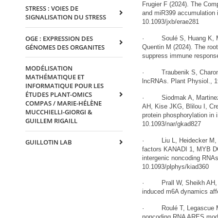
Frugier F (2024). The Comp
STRESS : VOIES DE
and miR399 accumulation in
SIGNALISATION DU STRESS
10.1093/jxb/erae281
OGE : EXPRESSION DES
· Soulé S, Huang K, Mule
GÉNOMES DES ORGANITES
Quentin M (2024). The root
suppress immune responses
MODÉLISATION
· Traubenik S, Charon C, 
MATHÉMATIQUE ET
lncRNAs. Plant Physiol., 1
INFORMATIQUE POUR LES
ÉTUDES PLANT-OMICS
· Siodmak A, Martinez-Se
COMPAS / MARIE-HÉLÈNE
AH, Kise JKG, Blilou I, Cr
MUCCHIELLI-GIORGI &
protein phosphorylation in
GUILLEM RIGAILL
10.1093/nar/gkad827
· Liu L, Heidecker M, De
GUILLOTIN LAB
factors KANADI 1, MYB
intergenic noncoding RNAs 
10.1093/plphys/kiad360
· Prall W, Sheikh AH, Baz
induced m6A dynamics affec
· Roulé T, Legascue MF, B
noncoding RNA ARES modula