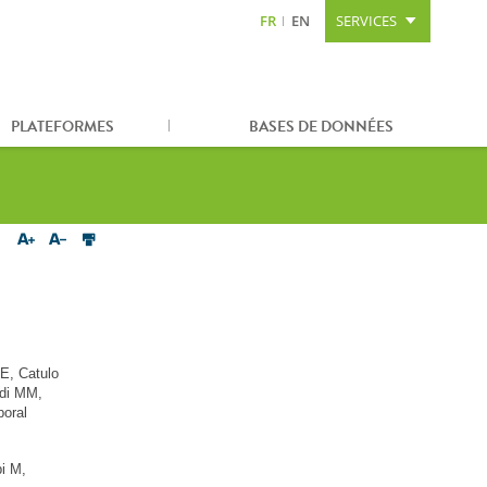
FR
EN
SERVICES
Aller au contenu
Aller à la recherche
Plan du site
PLATEFORMES
BASES DE DONNÉES
E, Catulo
rdi MM,
poral
i M,