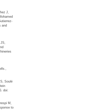
hez J,
, Mohamed
utierrez-
s and
 JS,
and
hineries
lls.,
S, Soulé
tein
. doi:
respi M,
esponse to