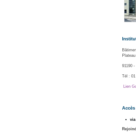
Instit
Bâtimen
Plateau
91190 - 
Tél : 0
Lien G
Accès
via
Rejoind