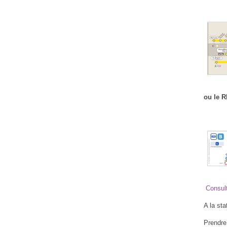
ou le R
Consult
A la sta
Prendre