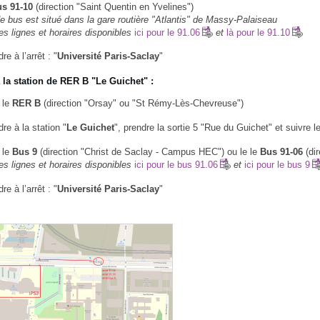
s 91-10
(direction "Saint Quentin en Yvelines")
de bus est situé dans la gare routière "Atlantis" de Massy-Palaiseau
es lignes et horaires disponibles
ici pour le 91.06
et
là pour le 91.10
e à l’arrêt : "
Université Paris-Saclay
"
 la station de RER B
"Le Guichet" :
 le
RER B
(direction "Orsay" ou "St Rémy-Lès-Chevreuse")
re à la station "
Le Guichet
", prendre la sortie 5 "Rue du Guichet" et suivre le
 le
Bus 9
(direction "Christ de Saclay - Campus HEC") ou le le
Bus 91-06
(di
es lignes et horaires disponibles
ici pour le bus 91.06
et
ici pour le bus 9
e à l’arrêt : "
Université Paris-Saclay
"