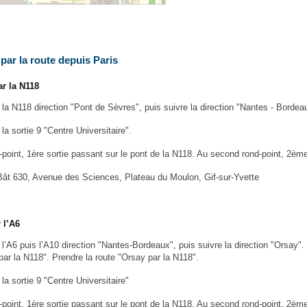
par la route depuis Paris
ar la N118
 la N118 direction "Pont de Sèvres", puis suivre la direction "Nantes - Bordea
la sortie 9 "Centre Universitaire".
point, 1ère sortie passant sur le pont de la N118. Au second rond-point, 2ème s
Bât 630, Avenue des Sciences, Plateau du Moulon, Gif-sur-Yvette
 l’A6
l’A6 puis l’A10 direction "Nantes-Bordeaux", puis suivre la direction "Orsay". P
par la N118". Prendre la route "Orsay par la N118".
la sortie 9 "Centre Universitaire"
point, 1ère sortie passant sur le pont de la N118. Au second rond-point, 2ème s