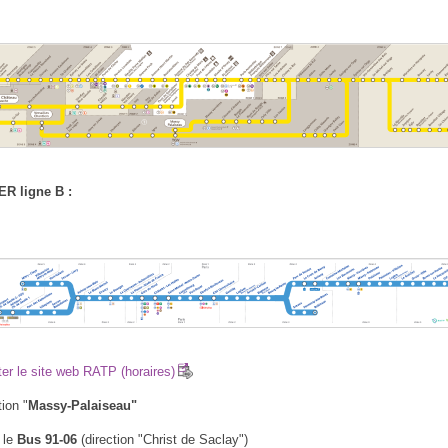
ER ligne B :
er le site web RATP (horaires)
tion "
Massy-Palaiseau"
 le
Bus 91-06
(direction "Christ de Saclay")