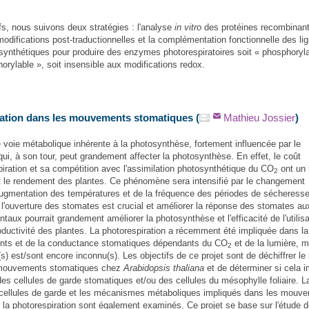
ifs, nous suivons deux stratégies : l'analyse
in vitro
des protéines recombinan
modifications post-traductionnelles et la complémentation fonctionnelle des li
ynthétiques pour produire des enzymes photorespiratoires soit « phosphoryla
rylable », soit insensible aux modifications redox.
iration dans les mouvements stomatiques
(
Mathieu Jossier
)
e voie métabolique inhérente à la photosynthèse, fortement influencée par le
ui, à son tour, peut grandement affecter la photosynthèse. En effet, le coût
piration et sa compétition avec l'assimilation photosynthétique du CO
ont un 
2
et le rendement des plantes. Ce phénomène sera intensifié par le changement
'augmentation des températures et de la fréquence des périodes de sécheress
e l'ouverture des stomates est crucial et améliorer la réponse des stomates au
ux pourrait grandement améliorer la photosynthèse et l'efficacité de l'utilisa
roductivité des plantes. La photorespiration a récemment été impliquée dans la
nts et de la conductance stomatiques dépendants du CO
et de la lumière, m
2
 est/sont encore inconnu(s). Les objectifs de ce projet sont de déchiffrer le 
s mouvements stomatiques chez
Arabidopsis thaliana
et de déterminer si cela i
e des cellules de garde stomatiques et/ou des cellules du mésophylle foliaire. L
s cellules de garde et les mécanismes métaboliques impliqués dans les mouv
 la photorespiration sont également examinés. Ce projet se base sur l'étude 