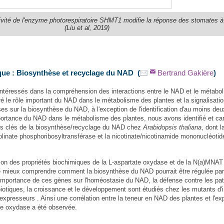
ctivité de l'enzyme photorespiratoire SHMT1 modifie la réponse des stomates à
(Liu et al, 2019)
ue : Biosynthèse et recyclage du NAD (
Bertrand Gakière
)
éressés dans la compréhension des interactions entre le NAD et le métabo
ré le rôle important du NAD dans le métabolisme des plantes et la signalisati
es sur la biosynthèse du NAD, à l'exception de l'identification d'au moins deu
mportance du NAD dans le métabolisme des plantes, nous avons identifié et ca
nes clés de la biosynthèse/recyclage du NAD chez
Arabidopsis thaliana
, dont l
olinate phosphoribosyltransférase et la nicotinate/nicotinamide mononucléotid
on des propriétés biochimiques de la L-aspartate oxydase et de la N(a)MNAT
 mieux comprendre comment la biosynthèse du NAD pourrait être régulée pa
'importance de ces gènes sur l'homéostasie du NAD, la défense contre les pa
biotiques, la croissance et le développement sont étudiés chez les mutants d'i
expresseurs . Ainsi une corrélation entre la teneur en NAD des plantes et l'ex
tate oxydase a été observée.