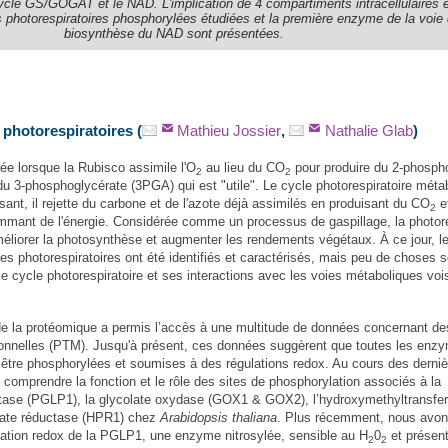
cycle GS/GOGAT et le NAD. L'implication de 4 compartiments intracellulaires 
 photorespiratoires phosphorylées étudiées et la première enzyme de la voie
biosynthèse du NAD sont présentées.
photorespiratoires (
Mathieu Jossier
,
Nathalie Glab
)
tiée lorsque la Rubisco assimile l'O
au lieu du CO
pour produire du 2-phosph
2
2
du 3-phosphoglycérate (3PGA) qui est "utile". Le cycle photorespiratoire métab
nt, il rejette du carbone et de l'azote déjà assimilés en produisant du CO
e
2
mant de l'énergie. Considérée comme un processus de gaspillage, la photore
éliorer la photosynthèse et augmenter les rendements végétaux. À ce jour, l
s photorespiratoires ont été identifiés et caractérisés, mais peu de choses s
le cycle photorespiratoire et ses interactions avec les voies métaboliques voi
e la protéomique a permis l’accès à une multitude de données concernant de
tionnelles (PTM). Jusqu'à présent, ces données suggèrent que toutes les enz
 être phosphorylées et soumises à des régulations redox. Au cours des derni
omprendre la fonction et le rôle des sites de phosphorylation associés à la
tase (PGLP1), la glycolate oxydase (GOX1 & GOX2), l’hydroxymethyltransfe
vate réductase (HPR1) chez
Arabidopsis thaliana
. Plus récemment, nous avo
gulation redox de la PGLP1, une enzyme nitrosylée, sensible au H
0
et présen
2
2