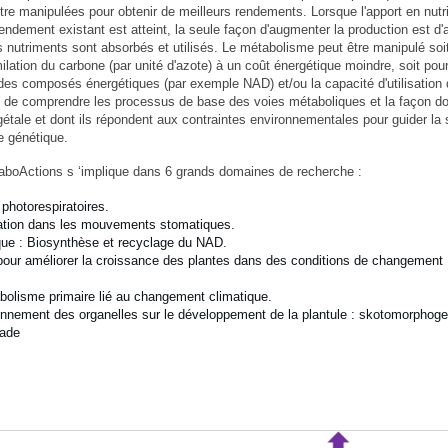
re manipulées pour obtenir de meilleurs rendements. Lorsque l'apport en nut
 rendement existant est atteint, la seule façon d'augmenter la production est d'
les nutriments sont absorbés et utilisés. Le métabolisme peut être manipulé soi
ilation du carbone (par unité d'azote) à un coût énergétique moindre, soit pou
es composés énergétiques (par exemple NAD) et/ou la capacité d'utilisation
nt de comprendre les processus de base des voies métaboliques et la façon don
gétale et dont ils répondent aux contraintes environnementales pour guider la 
ie génétique.
taboActions s ‘implique dans 6 grands domaines de recherche :
photorespiratoires.
ration dans les mouvements stomatiques.
ue : Biosynthèse et recyclage du NAD.
pour améliorer la croissance des plantes dans des conditions de changement
bolisme primaire lié au changement climatique.
onnement des organelles sur le développement de la plantule : skotomorphog
rade