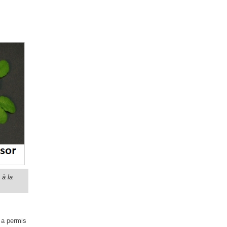
 à la
 a permis