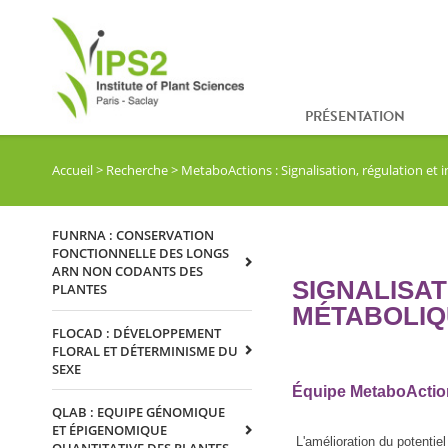
PRÉSENTATION
Accueil
>
Recherche
>
MetaboActions : Signalisation, régulation et
FUNRNA : CONSERVATION
FONCTIONNELLE DES LONGS
ARN NON CODANTS DES
SIGNALISAT
PLANTES
MÉTABOLIQ
FLOCAD : DÉVELOPPEMENT
FLORAL ET DÉTERMINISME DU
SEXE
Équipe MetaboActio
QLAB : EQUIPE GÉNOMIQUE
ET ÉPIGENOMIQUE
L'amélioration du potentiel