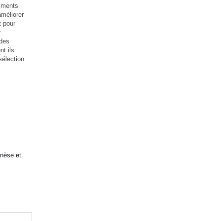
riments
améliorer
t pour
r
 des
t ils
sélection
enèse et