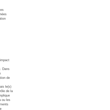
tes
gnées
tion
impact
e. Dans
x
tion de
ais le(s)
rôle de la
mplique
a ou les
ements
de