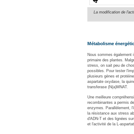
La modification de l'a
Métabolisme énergétiq
Nous sommes également int
primaire des plantes. Malg
stress, on sait peu de chos
possibles. Pour tester l'i
plusieurs gènes et protéi
aspartate oxydase, la quin
transferase (N(a)MNAT.
Une meilleure compréhensi
recombinantes a permis de
enzymes. Parallèlement, l
la résistance aux stress a
d'ADN-T et des lignées sur
et l'activité de la L-aspar