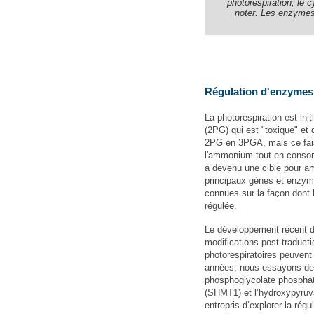
photorespiration, le 
noter. Les enzymes
Régulation d'enzymes 
La photorespiration est ini
(2PG) qui est "toxique" et 
2PG en 3PGA, mais ce faisa
l'ammonium tout en consom
a devenu une cible pour am
principaux gènes et enzyme
connues sur la façon dont 
régulée.
Le développement récent d
modifications post-traduc
photorespiratoires peuvent
années, nous essayons de c
phosphoglycolate phospha
(SHMT1) et l’hydroxypyru
entrepris d’explorer la ré