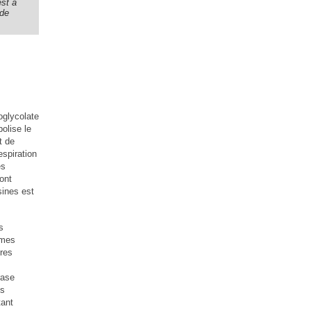
est à
 de
oglycolate
olise le
t de
spiration
es
ont
sines est
s
ymes
ères
rase
ns
tant