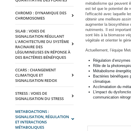
QUANTITATIVE DES PLANTES
métabolisme qui peuvent êt
est tel que le potentiel de
CHROMD : DYNAMIQUE DES
l'efficacité avec laquelle 
CHROMOSOMES
obtenir une meilleure assim
augmenter la biosynthèse d
nutriments. Il est importa
SILAB : VOIES DE
sont liés à la biomasse vé
SIGNALISATION RÉGULANT
végétale et orienter le gén
L'ARCHITECTURE DU SYSTÈME
RACINAIRE DES
Actuellement, l’équipe Me
LÉGUMINEUSES EN RÉPONSE À
DES BACTÉRIES BÉNÉFIQUES
Régulation d‘enzymes 
Rôle de la photorespi
CCARS : CHANGEMENT
Métabolisme énergétiq
CLIMATIQUE ET
Bactéries bénéfiques 
SIGNALISATION REDOX
climatique.
Acclimatation du méta
L’impact du dysfoncti
STRESS : VOIES DE
communication rétrog
SIGNALISATION DU STRESS
METABOACTIONS :
SIGNALISATION, RÉGULATION
ET INTERACTIONS
MÉTABOLIQUES