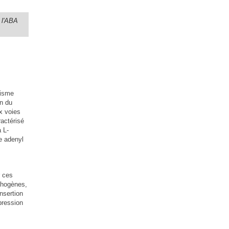
 l'ABA
lisme
on du
x voies
ractérisé
a L-
e adenyl
r ces
thogènes,
nsertion
pression