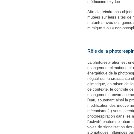
méthionine oxydée.
Afin d’atteindre nos object
mutées sur leurs sites de 
mutantes avec des gènes s
mimique » ou « non-phospho
Rôle de la photoresp
La photorespiration est un
changement climatique et q
énergétique de la photores
négatif sur la croissance 
climatique, en raison de l
ce contexte, le contrôle d
changements environnementa
l'eau, soutenant ainsi la p
modification des mouveme
mécanisme(s) sous-jacent(s)
photorespiration dans le
l'activité photorespiratoir
voies de signalisation de
stomatiques influencés par