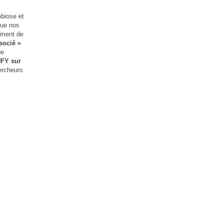
mbiose et
que nos
mment de
socié »
de
NFY sur
hercheurs