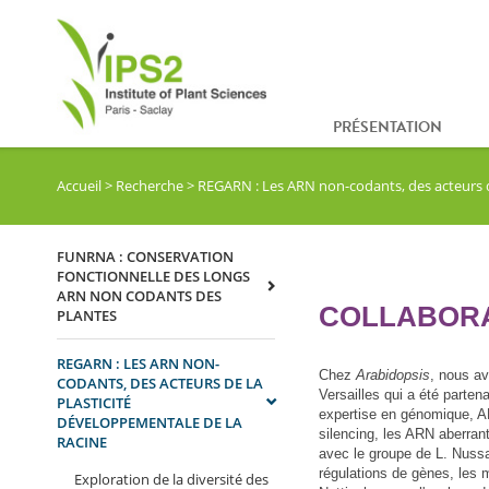
PRÉSENTATION
Accueil
>
Recherche
>
REGARN : Les ARN non-codants, des acteurs de
FUNRNA : CONSERVATION
FONCTIONNELLE DES LONGS
ARN NON CODANTS DES
COLLABOR
PLANTES
REGARN : LES ARN NON-
Chez
Arabidopsis
, nous av
CODANTS, DES ACTEURS DE LA
Versailles qui a été part
PLASTICITÉ
expertise en génomique, A
DÉVELOPPEMENTALE DE LA
silencing, les ARN aberran
RACINE
avec le groupe de L. Nuss
régulations de gènes, les
Exploration de la diversité des