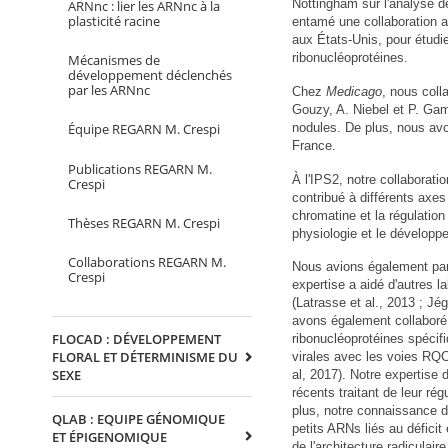
Nottingham sur l'analyse 
ARNnc : lier les ARNnc à la
plasticité racine
entamé une collaboration a
aux États-Unis, pour étudi
ribonucléoprotéines.
Mécanismes de
développement déclenchés
par les ARNnc
Chez
Medicago
, nous coll
Gouzy, A. Niebel et P. Ga
nodules. De plus, nous av
Équipe REGARN M. Crespi
France.
Publications REGARN M.
À l'IPS2, notre collaborat
Crespi
contribué à différents axes
chromatine et la régulation
Thèses REGARN M. Crespi
physiologie et le développ
Collaborations REGARN M.
Nous avions également part
Crespi
expertise a aidé d'autres 
(Latrasse et al., 2013 ; Jé
avons également collaboré 
FLOCAD : DÉVELOPPEMENT
ribonucléoprotéines spécifi
FLORAL ET DÉTERMINISME DU
virales avec les voies RQC 
SEXE
al, 2017). Notre expertise 
récents traitant de leur rég
plus, notre connaissance d
QLAB : EQUIPE GÉNOMIQUE
petits ARNs liés au défici
ET ÉPIGENOMIQUE
de l'architecture radiculai