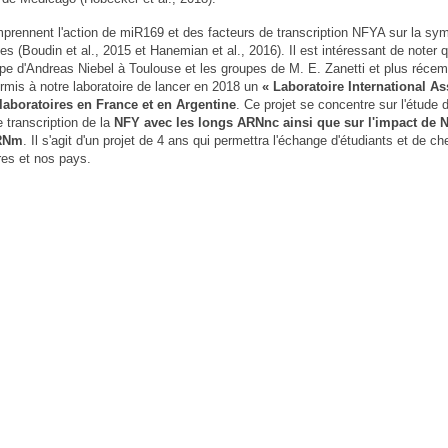
mprennent l'action de miR169 et des facteurs de transcription NFYA sur la sy
s (Boudin et al., 2015 et Hanemian et al., 2016). Il est intéressant de noter 
upe d'Andreas Niebel à Toulouse et les groupes de M. E. Zanetti et plus réce
ermis à notre laboratoire de lancer en 2018 un
« Laboratoire International As
laboratoires en France et en Argentine
. Ce projet se concentre sur l'étude 
e transcription de la
NFY avec les longs ARNnc ainsi que sur l'impact de 
ARNm
. Il s'agit d'un projet de 4 ans qui permettra l'échange d'étudiants et de c
res et nos pays.