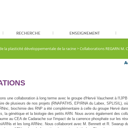
RECHERCHE
ENSEIGNEMENT
 la plasticité développementale de la racine
>
Collaborations REGARN M. C
ATIONS
ons une collaboration à long terme avec le groupe d'Hervé Vaucheret à l'IJPB
enaire de plusieurs de nos projets (RNAPATHS, EPIRNA du Labex, SPLISIL), où
RNnc, biochimie des RNP a été complémentaire à celle du groupe Hervé dans
ts, la génétique et la biologie des petits ARN. Nous avons également des coll
aume au CEA de Cadarache sur l'impact de la carrence phosphate sur les ré
 miARNs et les long ARNnc. Nous collaboront avec M. Bennett et R. Swarup 