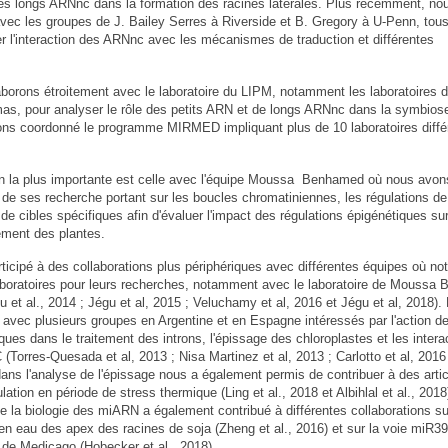
des longs ARNnc dans la formation des racines latérales. Plus récemment, no
vec les groupes de J. Bailey Serres à Riverside et B. Gregory à U-Penn, tou
er l'interaction des ARNnc avec les mécanismes de traduction et différentes
aborons étroitement avec le laboratoire du LIPM, notamment les laboratoires d
mas, pour analyser le rôle des petits ARN et de longs ARNnc dans la symbios
ons coordonné le programme MIRMED impliquant plus de 10 laboratoires diffé
ion la plus importante est celle avec l'équipe Moussa Benhamed où nous avon
 de ses recherche portant sur les boucles chromatiniennes, les régulations de
 de cibles spécifiques afin d'évaluer l'impact des régulations épigénétiques sur
ement des plantes.
icipé à des collaborations plus périphériques avec différentes équipes où not
laboratoires pour leurs recherches, notamment avec le laboratoire de Mouss
gu et al., 2014 ; Jégu et al, 2015 ; Veluchamy et al, 2016 et Jégu et al, 2018).
avec plusieurs groupes en Argentine et en Espagne intéressés par l'action d
ques dans le traitement des introns, l'épissage des chloroplastes et les intera
(Torres-Quesada et al, 2013 ; Nisa Martinez et al, 2013 ; Carlotto et al, 2016 
dans l'analyse de l'épissage nous a également permis de contribuer à des arti
ulation en période de stress thermique (Ling et al., 2018 et Albihlal et al., 2018
e la biologie des miARN a également contribué à différentes collaborations su
t en eau des apex des racines de soja (Zheng et al., 2016) et sur la voie miR
re de Medicago (Hobecker et al., 2018).