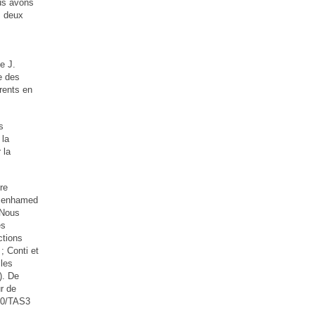
us avons
s deux
e J.
e des
rents en
s
 la
 la
re
a Benhamed
 Nous
es
ctions
; Conti et
cles
). De
r de
390/TAS3