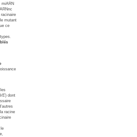
es miARN
g ARNnc
racinaire
le mutant
que ce
otypes.
blés
e
croissance
 les
IVE
) dont
essaire
d’autres
la racine
cinaire
 le
e,