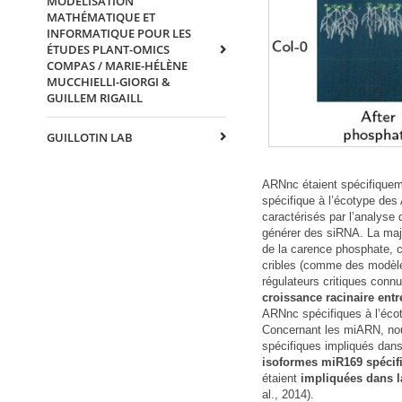
MODÉLISATION
MATHÉMATIQUE ET
INFORMATIQUE POUR LES
ÉTUDES PLANT-OMICS
COMPAS / MARIE-HÉLÈNE
MUCCHIELLI-GIORGI &
GUILLEM RIGAILL
GUILLOTIN LAB
ARNnc étaient spécifiqueme
spécifique à l’écotype de
caractérisés par l’analyse 
générer des siRNA. La majo
de la carence phosphate, c
cribles (comme des modèle
régulateurs critiques conn
croissance racinaire ent
ARNnc spécifiques à l’écoty
Concernant les miARN, nous
spécifiques impliqués dan
isoformes miR169 spécif
étaient
impliquées dans la
al., 2014).