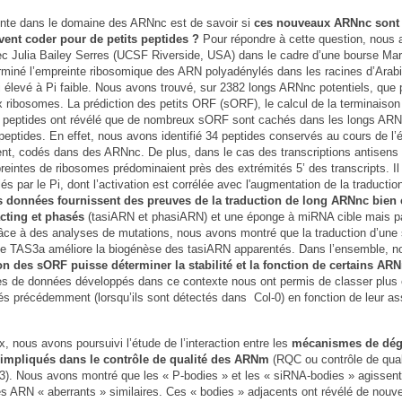
nte dans le domaine des ARNnc est de savoir si
ces nouveaux ARNnc sont 
vent coder pour de petits peptides ?
Pour répondre à cette question, nous
vec Julia Bailey Serres (UCSF Riverside, USA) dans le cadre d’une bourse Mar
rminé l’empreinte ribosomique des ARN polyadénylés dans les racines d’Arabi
i élevé à Pi faible. Nous avons trouvé, sur 2382 longs ARNnc potentiels, que 
x ribosomes. La prédiction des petits ORF (sORF), le calcul de la terminaison
s peptides ont révélé que de nombreux sORF sont cachés dans les longs ARN
peptides. En effet, nous avons identifié 34 peptides conservés au cours de l’é
ent, codés dans des ARNnc. De plus, dans le cas des transcriptions antisens 
intes de ribosomes prédominaient près des extrémités 5’ des transcripts. Il 
par le Pi, dont l’activation est corrélée avec l'augmentation de la traductio
 données fournissent des preuves de la traduction de long ARNnc bien
cting et phasés
(tasiARN et phasiARN) et une éponge à miRNA cible mais p
ce à des analyses de mutations, nous avons montré que la traduction d’un
e TAS3a améliore la biogénèse des tasiARN apparentés. Dans l’ensemble, n
ion des sORF puisse déterminer la stabilité et la fonction de certains AR
es de données développés dans ce contexte nous ont permis de classer plus 
 précédemment (lorsqu’ils sont détectés dans Col-0) en fonction de leur as
, nous avons poursuivi l’étude de l’interaction entre les
mécanismes de dég
 impliqués dans le contrôle de qualité des ARNm
(RQC ou contrôle de qual
3). Nous avons montré que les « P-bodies » et les « siRNA-bodies » agissent
s ARN « aberrants » similaires. Ces « bodies » adjacents ont révélé de nouv