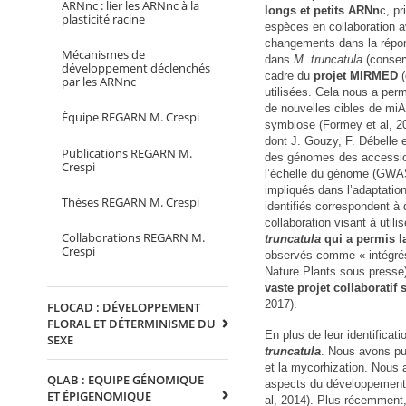
ARNnc : lier les ARNnc à la
longs et petits ARNn
c, p
plasticité racine
espèces en collaboration a
changements dans la répon
Mécanismes de
dans
M. truncatula
(conser
développement déclenchés
cadre du
projet MIRMED
(
par les ARNnc
utilisées. Cela nous a per
de nouvelles cibles de mi
Équipe REGARN M. Crespi
symbiose (Formey et al, 201
dont J. Gouzy, F. Débelle 
Publications REGARN M.
des génomes des accessi
Crespi
l’échelle du génome (GWAS)
impliqués dans l’adaptatio
Thèses REGARN M. Crespi
identifiés correspondent à
collaboration visant à utili
Collaborations REGARN M.
truncatula
qui a permis la
Crespi
observés comme « intégrés
Nature Plants sous presse
vaste projet collaboratif 
2017).
FLOCAD : DÉVELOPPEMENT
FLORAL ET DÉTERMINISME DU
En plus de leur identifica
SEXE
truncatula
. Nous avons pu
et la mycorhization. Nous
QLAB : EQUIPE GÉNOMIQUE
aspects du développement
ET ÉPIGENOMIQUE
al, 2014). Plus récemment