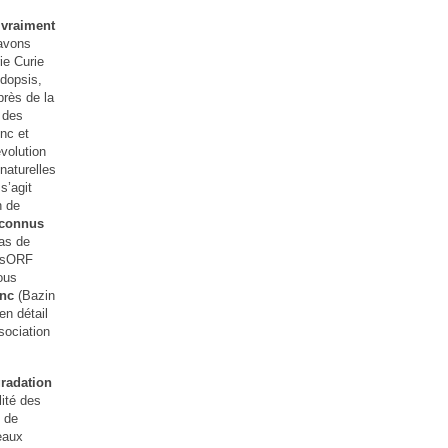
vraiment
 avons
ie Curie
dopsis,
près de la
 des
nc et
volution
naturelles
s’agit
n de
 connus
as de
e sORF
ous
Nnc
(Bazin
en détail
sociation
radation
ité des
 de
eaux