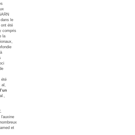
es
aux
siARN
 dans le
 ont été
 y compris
 la
tionaux,
ofondie
 à
s
oci
de
 été
 al,
d’un
l.,
.
l'auxine
 nombreux
mamed et