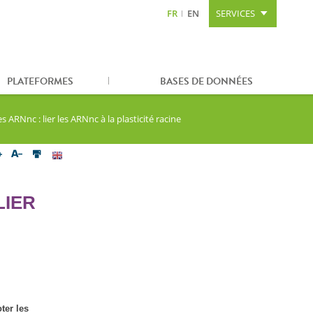
FR
EN
SERVICES
Aller au contenu
Aller à la recherche
Plan du site
PLATEFORMES
BASES DE DONNÉES
s ARNnc : lier les ARNnc à la plasticité racine
LIER
ter les