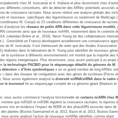
rincipalement chez
M. truncatula
et
A. thaliana
et plus récemment chez d’autr
vec différents consortiums, afin de détecter des ARNnc potentiels associés 
se de croissance racinaire. Nous avons réalisé une analyse globale des mi/
vés et nouveaux, spécifiques des légumineuses ou seulement de Medicago )
coordinateur M. Crespi) où 23 conditions différentes de croissance de racines
mis d’analyser les
réseaux de petits ARN dans cette légumineuse modèle
,
ARN conservés ainsi que de nouveaux miARN, notamment dans le contexte de
4, Lelandais-Brière et al., 2016). Nevin Young (et des collaborateurs interna
et L. Gentzbittel en France) développent actuellement une connaissance appr
ons de
M. truncatula
. Il est intéressant de noter que des études d’association
 réalisées dans le laboratoire de N. Young pour identifier de nouveaux gène
n de la symbiose à différents environnements ont montré que la majorité des l
 des régions intergéniques. Plus récemment, nous avons participé à un projet 
ser
la technologie PACBIO pour le séquençage détaillé du génome de
M.
 détection « d’îlots symbiotiques »
où un grand nombre de long ARNnc ont
 » dans des réseaux de corégulation avec des gènes de symbiose (Pécrix et
). Nous avons également analysé la
diversité miRNA/siRNA dans le cadre 
sur le tournesol
lié au séquençage complet de ce génome géant (Badouin et a
tion, nous avons commencé l’analyse fonctionnelle de
certains miARN chez
M
 montrer que miR160 et miR396 régulent la croissance racinaire, la réponse à 
 avons mis en évidence l’impact de
RDR6
et des phasiARN associés dans de
 des plantes (Bustos-Sanmamed et al, 2013, Bazin et al, 2013, Bustos-San
, nous avons analysé l’action de nouveaux miARNs identifiés comme étant