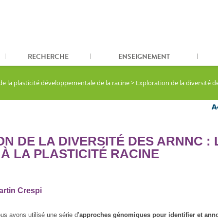
RECHERCHE
ENSEIGNEMENT
 la plasticité développementale de la racine
>
Exploration de la diversité de
N DE LA DIVERSITÉ DES ARNNC : 
À LA PLASTICITÉ RACINE
rtin Crespi
s avons utilisé une série d’
approches génomiques pour identifier et anno