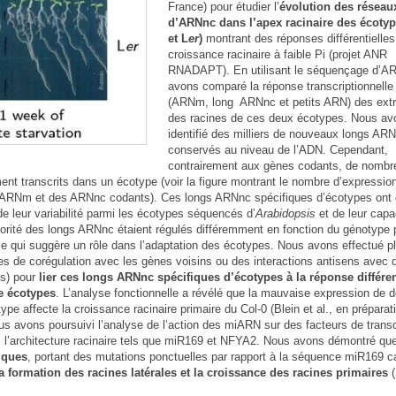
France) pour étudier l’
évolution des réseau
d’ARNnc dans l’apex racinaire des écotyp
et L
er
)
montrant des réponses différentielles
croissance racinaire à faible Pi (projet ANR
RNADAPT). En utilisant le séquençage d’A
avons comparé la réponse transcriptionnell
(ARNm, long ARNnc et petits ARN) des ext
des racines de ces deux écotypes. Nous av
identifié des milliers de nouveaux longs AR
conservés au niveau de l’ADN. Cependant,
contrairement aux gènes codants, de nombr
nt transcrits dans un écotype (voir la figure montrant le nombre d’expressio
s ARNm et des ARNnc codants). Ces longs ARNnc spécifiques d’écotypes ont 
de leur variabilité parmi les écotypes séquencés d’
Arabidopsis
et de leur capa
rité des longs ARNnc étaient régulés différemment en fonction du génotype 
e qui suggère un rôle dans l’adaptation des écotypes. Nous avons effectué p
s de corégulation avec les gènes voisins ou des interactions antisens avec 
us) pour
lier ces longs ARNnc spécifiques d’écotypes à la réponse différen
re écotypes
. L’analyse fonctionnelle a révélé que la mauvaise expression de 
pe affecte la croissance racinaire primaire du Col-0 (Blein et al., en préparati
 avons poursuivi l’analyse de l’action des miARN sur des facteurs de transc
s l’architecture racinaire tels que miR169 et NFYA2. Nous avons démontré qu
iques
, portant des mutations ponctuelles par rapport à la séquence miR169 c
 formation des racines latérales et la croissance des racines primaires
(