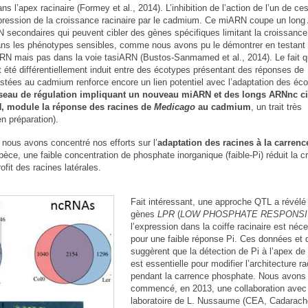
 l’apex racinaire (Formey et al., 2014). L’inhibition de l’action de l’un de c
pression de la croissance racinaire par le cadmium. Ce miARN coupe un lon
 secondaires qui peuvent cibler des gènes spécifiques limitant la croissance 
s les phénotypes sensibles, comme nous avons pu le démontrer en testant 
RN mais pas dans la voie tasiARN (Bustos-Sanmamed et al., 2014). Le fait 
té différentiellement induit entre des écotypes présentant des réponses de
astées au cadmium renforce encore un lien potentiel avec l’adaptation des éc
seau de régulation impliquant un nouveau miARN et des longs ARNnc ci
, module la réponse des racines de
Medicago
au cadmium
, un trait très
en préparation).
, nous avons concentré nos efforts sur l’
adaptation des racines à la carrenc
pèce, une faible concentration de phosphate inorganique (faible-Pi) réduit la 
ofit des racines latérales.
Fait intéressant, une approche QTL a révélé
gènes
LPR
(
LOW PHOSPHATE RESPONS
l’expression dans la coiffe racinaire est néc
pour une faible réponse Pi. Ces données et 
suggèrent que la détection de Pi à l’apex de 
est essentielle pour modifier l’architecture ra
pendant la carrence phosphate. Nous avons
commencé, en 2013, une collaboration avec
laboratoire de L. Nussaume (CEA, Cadarach