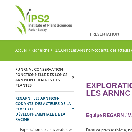
PRÉSENTATION
Accueil
>
Recherche
>
REGARN : Les ARN non-codants, des acteurs de
FUNRNA : CONSERVATION
FONCTIONNELLE DES LONGS
ARN NON CODANTS DES
EXPLORATIO
PLANTES
LES ARNNC 
REGARN : LES ARN NON-
CODANTS, DES ACTEURS DE LA
PLASTICITÉ
DÉVELOPPEMENTALE DE LA
Équipe REGARN / Ma
RACINE
Exploration de la diversité des
Dans ce premier thème, nou