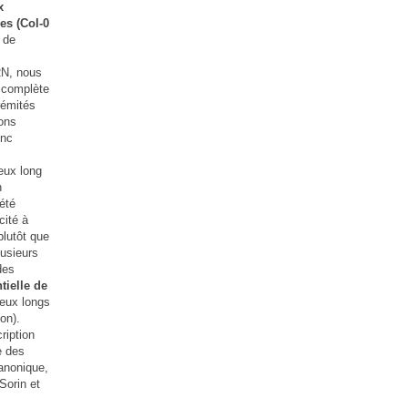
x
es (Col-0
 de
RN, nous
e complète
rémités
ons
Nnc
eux long
n
été
cité à
plutôt que
lusieurs
des
tielle de
deux longs
on).
ription
e des
anonique,
Sorin et