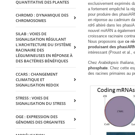
QUANTITATIVE DES PLANTES
exclusivement exprimés dans
a fortement empêché la ré
pour produire des phasiARN
CHROMD : DYNAMIQUE DES
en réponse au cadmium dan
CHROMOSOMES
rdr6
altéré dans les phasiA
nouvel miARN a également é
SILAB : VOIES DE
croissance racinaire contr
SIGNALISATION RÉGULANT
Nous proposons que
ce ré
L'ARCHITECTURE DU SYSTÈME
produisant des phasiARN
RACINAIRE DES
intéressant (Proust et al., 
LÉGUMINEUSES EN RÉPONSE À
DES BACTÉRIES BÉNÉFIQUES
Chez
Arabidopsis thaliana
phosphate
. Chez cette es
des racines primaires au pr
CCARS : CHANGEMENT
CLIMATIQUE ET
SIGNALISATION REDOX
STRESS : VOIES DE
SIGNALISATION DU STRESS
OGE : EXPRESSION DES
GÉNOMES DES ORGANITES