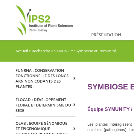
PRÉSENTATION
Accueil
>
Recherche
>
SYMUNITY : Symbiose et Immunité
FUNRNA : CONSERVATION
FONCTIONNELLE DES LONGS
ARN NON CODANTS DES
SYMBIOSE E
PLANTES
FLOCAD : DÉVELOPPEMENT
FLORAL ET DÉTERMINISME DU
Équipe SYMUNITY / 
SEXE
QLAB : EQUIPE GÉNOMIQUE
Les plantes interagissent
ET ÉPIGENOMIQUE
nuisibles (pathogènes). L