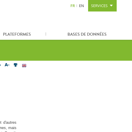
FR
EN
SERVICES
Aller au contenu
Aller à la recherche
Plan du site
PLATEFORMES
BASES DE DONNÉES
t d'autres
nnes, mais