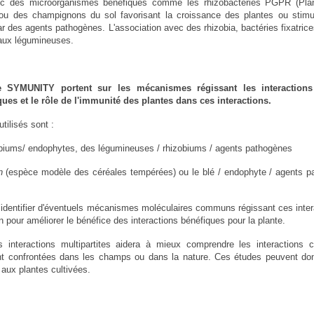
vec des microorganismes bénéfiques comme les rhizobactéries PGPR (Pla
ou des champignons du sol favorisant la croissance des plantes ou stimul
ar des agents pathogènes. L'association avec des rhizobia, bactéries fixatrice
 aux légumineuses.
e SYMUNITY portent sur les mécanismes régissant les interactions
es et le rôle de l'immunité des plantes dans ces interactions.
tilisés sont :
obiums/ endophytes, des légumineuses / rhizobiums / agents pathogènes
on
(espèce modèle des céréales tempérées) ou le blé / endophyte / agents 
’identifier d'éventuels mécanismes moléculaires communs régissant ces inter
on pour améliorer le bénéfice des interactions bénéfiques pour la plante.
interactions multipartites aidera à mieux comprendre les interactions 
nt confrontées dans les champs ou dans la nature. Ces études peuvent don
aux plantes cultivées.