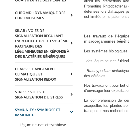
QUANTITATIVE DES PLANTES
aussi les interactions a
Promoting Rhizobacteria) 
défenses lors d'attaques p
CHROMD : DYNAMIQUE DES
est limitée principalement
CHROMOSOMES
SILAB : VOIES DE
SIGNALISATION RÉGULANT
Les travaux de l’équip
L'ARCHITECTURE DU SYSTÈME
microorganismes bénéfiqu
RACINAIRE DES
LÉGUMINEUSES EN RÉPONSE À
Les systèmes biologiques u
DES BACTÉRIES BÉNÉFIQUES
- des légumineuses / rhiz
CCARS : CHANGEMENT
- Brachypodium distachy
CLIMATIQUE ET
des céréales
SIGNALISATION REDOX
Nos travaux ont pour but d
d’envisager leur exploitati
STRESS : VOIES DE
SIGNALISATION DU STRESS
La compréhension de ces 
auxquelles les plantes so
SYMUNITY : SYMBIOSE ET
transposer nos recherches 
IMMUNITÉ
Légumineuses et symbiose