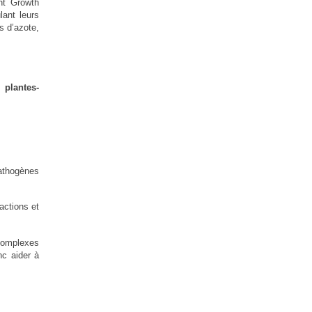
nt Growth
ant leurs
s d’azote,
 plantes-
pathogènes
actions et
complexes
c aider à