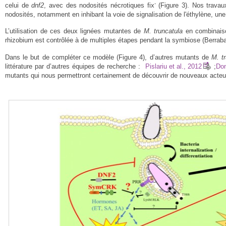
-
celui de
dnf2
, avec des nodosités nécrotiques fix
(Figure 3). Nos trava
nodosités, notamment en inhibant la voie de signalisation de l'éthylène, un
L’utilisation de ces deux lignées mutantes de
M. truncatula
en combinaiso
rhizobium est contrôlée à de multiples étapes pendant la symbiose (Berrabah
Dans le but de compléter ce modèle (Figure 4), d’autres mutants de
M. t
littérature par d’autres équipes de recherche :
Pislariu et al., 2012
;
Dom
mutants qui nous permettront certainement de découvrir de nouveaux acteur