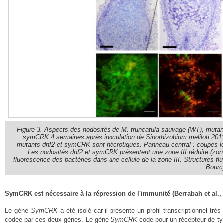
Figure 3. Aspects des nodosités de M. truncatula sauvage (WT), muta
symCRK 4 semaines après inoculation de Sinorhizobium meliloti 2011
mutants dnf2 et symCRK sont nécrotiques. Panneau central : coupes lo
Les nodosités dnf2 et symCRK présentent une zone III réduite (zon
fluorescence des bactéries dans une cellule de la zone III. Structures f
Bourcy
SymCRK est nécessaire à la répression de l'immunité (Berrabah et al., 
Le gène
SymCRK
a été isolé car il présente un profil transcriptionnel trè
codée par ces deux gènes. Le gène
SymCRK
code pour un récepteur de ty