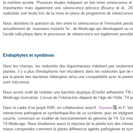
la nutrition azotée. Plusieurs études indiquent un lien entre sénescence 
importantes mais également une sénescence précoce (Bourcy et al., 2013
nodosités soit levée lors de la mise en place du programme de sénescence 
Nous abordons la question du lien entre la sénescence et l'immunité penda
-
actuellement de nouveaux mutants fix
, de Medicago qui développent ou n
l'acide salicylique dans le processus de sénescence est également possibl
Endophytes et symbiose
Dans les champs, les nodosités des légumineuses n'abritent pas seulement
plantes, il y a plus d'endophytes non rhizobiens dans les nodosités que de r
par la plante des bactéries hébergées et/ou une compatibilité avec le parte
sont méconnus.
Nous avons isolé de nodules une bactérie atypique (
Ensifer adhaerens
T4) 
Medicago
truncatula
. L’issue de l’interaction dépend de l’âge de l’hôte. T4
Dans le cadre d’un projet ANR, en collaboration avec
B. Gourion
et F. Vai
interactions pathogène et symbiotique-like de ce système, puis en intégr
souche, construire un modèle du fonctionnement du génome de T4. Ce model 
T4-Medicago. Nous étudierons aussi la réponse de la plante lors des inter
mieux comprendre comment la plante différencie agents pathogènes et sy