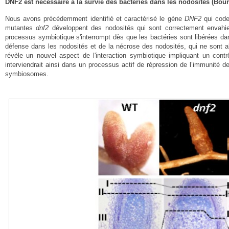
DNF2 est nécessaire à la survie des bactéries dans les nodosités (Bourcy
Nous avons précédemment identifié et caractérisé le gène
DNF2
qui code
mutantes
dnf2
développent des nodosités qui sont correctement envahie
processus symbiotique s'interrompt dès que les bactéries sont libérées d
défense dans les nodosités et de la nécrose des nodosités, qui ne sont alo
révèle un nouvel aspect de l'interaction symbiotique impliquant un con
interviendrait ainsi dans un processus actif de répression de l’immunité d
symbiosomes.