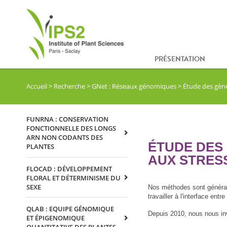
PRÉSENTATION
Accueil
>
Recherche
>
GNet : Réseaux génomiques
>
Étude des gène
FUNRNA : CONSERVATION
FONCTIONNELLE DES LONGS
ARN NON CODANTS DES
ÉTUDE DES
PLANTES
AUX STRES
FLOCAD : DÉVELOPPEMENT
FLORAL ET DÉTERMINISME DU
SEXE
Nos méthodes sont générale
travailler à l'interface entr
QLAB : EQUIPE GÉNOMIQUE
Depuis 2010, nous nous in
ET ÉPIGENOMIQUE