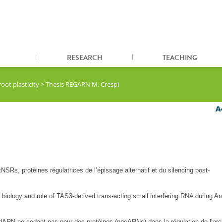
RESEARCH
TEACHING
ot plasticity
>
Thesis REGARN M. Crespi
NSRs, protéines régulatrices de l’épissage alternatif et du silencing post-
 biology and role of TAS3-derived trans-acting small interfering RNA during A
dARN ne codant pas pour des protéines (npcARNs) dans la régulation de l’arc