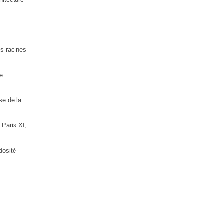
es racines
e
se de la
 Paris XI,
dosité