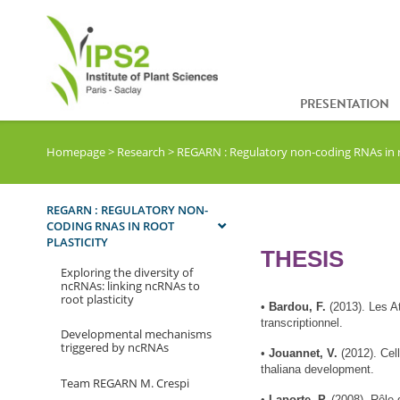
PRESENTATION
Homepage
>
Research
>
REGARN : Regulatory non-coding RNAs in ro
REGARN : REGULATORY NON-
CODING RNAS IN ROOT
PLASTICITY
THESIS
Exploring the diversity of
ncRNAs: linking ncRNAs to
root plasticity
•
Bardou, F.
(2013). Les At
transcriptionnel.
Developmental mechanisms
triggered by ncRNAs
•
Jouannet, V.
(2012). Cell
thaliana development.
Team REGARN M. Crespi
•
Laporte, P.
(2008). Rôle 