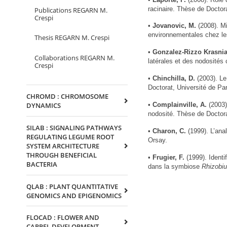
racinaire. Thèse de Doctora
Publications REGARN M.
Crespi
•
Jovanovic, M.
(2008). Mi
environnementales chez les
Thesis REGARN M. Crespi
•
Gonzalez-Rizzo Krasnia
Collaborations REGARN M.
latérales et des nodosités
Crespi
•
Chinchilla, D.
(2003). Le
Doctorat, Université de Par
CHROMD : CHROMOSOME
•
Complainville, A.
(2003)
DYNAMICS
nodosité. Thèse de Doctora
SILAB : SIGNALING PATHWAYS
•
Charon, C.
(1999). L’anal
REGULATING LEGUME ROOT
Orsay.
SYSTEM ARCHITECTURE
THROUGH BENEFICIAL
•
Frugier, F.
(1999). Identi
BACTERIA
dans la symbiose
Rhizobiu
QLAB : PLANT QUANTITATIVE
GENOMICS AND EPIGENOMICS
FLOCAD : FLOWER AND
CARPEL DEVELOPMENT