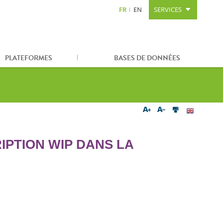
FR
EN
SERVICES
Aller au contenu
Aller à la recherche
Plan du site
PLATEFORMES
BASES DE DONNÉES
IPTION WIP DANS LA