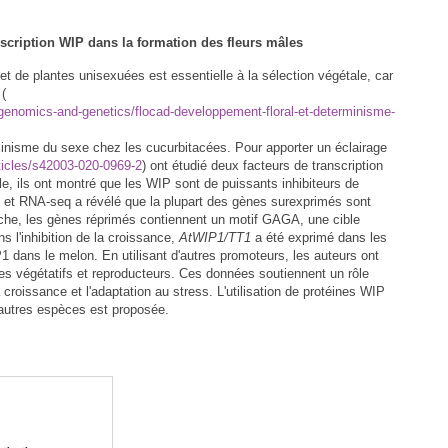
anscription WIP dans la formation des fleurs mâles
t de plantes unisexuées est essentielle à la sélection végétale, car
 (
-genomics-and-genetics/flocad-developpement-floral-et-determinisme-
nisme du sexe chez les cucurbitacées. Pour apporter un éclairage
ticles/s42003-020-0969-2
) ont étudié deux facteurs de transcription
, ils ont montré que les WIP sont de puissants inhibiteurs de
q et RNA-seq a révélé que la plupart des gènes surexprimés sont
che, les gènes réprimés contiennent un motif GAGA, une cible
 l'inhibition de la croissance,
AtWIP1/TT1
a été exprimé dans les
1 dans le melon. En utilisant d'autres promoteurs, les auteurs ont
es végétatifs et reproducteurs. Ces données soutiennent un rôle
roissance et l'adaptation au stress. L'utilisation de protéines WIP
'autres espèces est proposée.