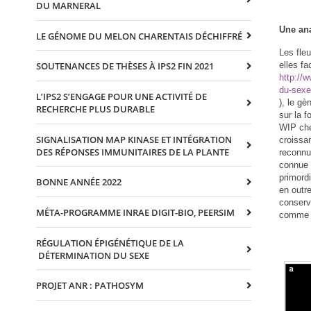
DU MARNERAL
Une ana
LE GÉNOME DU MELON CHARENTAIS DÉCHIFFRÉ
Les fle
SOUTENANCES DE THÈSES À IPS2 FIN 2021
elles fa
http://
du-sexe
L’IPS2 S’ENGAGE POUR UNE ACTIVITÉ DE
), le g
RECHERCHE PLUS DURABLE
sur la 
WIP ch
SIGNALISATION MAP KINASE ET INTÉGRATION
croissa
DES RÉPONSES IMMUNITAIRES DE LA PLANTE
reconnu
connue 
primord
BONNE ANNÉE 2022
en outr
conserv
MÉTA-PROGRAMME INRAE DIGIT-BIO, PEERSIM
comme o
RÉGULATION ÉPIGÉNÉTIQUE DE LA
DÉTERMINATION DU SEXE
PROJET ANR : PATHOSYM