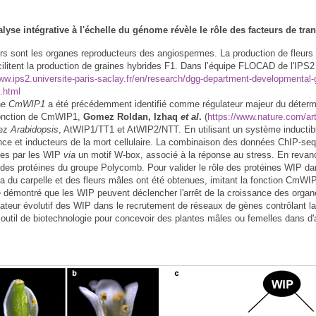
lyse intégrative à l'échelle du génome révèle le rôle des facteurs de tr
urs sont les organes reproducteurs des angiospermes. La production de fleurs e
cilitent la production de graines hybrides F1. Dans l’équipe FLOCAD de l'IPS2
www.ips2.universite-paris-saclay.fr/en/research/dgg-department-developmental
.html
ène
CmWIP1
a été précédemment identifié comme régulateur majeur du détermi
fonction de CmWIP1,
Gomez Roldan, Izhaq
et al
.
(
https://www.nature.com/ar
ez
Arabidopsis
, AtWIP1/TT1 et AtWIP2/NTT. En utilisant un système inductible
nce et inducteurs de la mort cellulaire. La combinaison des données ChIP-se
es par les WIP
via
un motif W-box, associé à la réponse au stress. En revan
des protéines du groupe Polycomb. Pour valider le rôle des protéines WIP dans
ia du carpelle et des fleurs mâles ont été obtenues, imitant la fonction CmWIP
e démontré que les WIP peuvent déclencher l'arrêt de la croissance des organ
ateur évolutif des WIP dans le recrutement de réseaux de gènes contrôlant la c
util de biotechnologie pour concevoir des plantes mâles ou femelles dans d