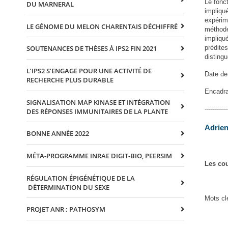
Le fonct
DU MARNERAL
impliqu
expérim
LE GÉNOME DU MELON CHARENTAIS DÉCHIFFRÉ
méthode
impliqu
prédites
SOUTENANCES DE THÈSES À IPS2 FIN 2021
distingu
L’IPS2 S’ENGAGE POUR UNE ACTIVITÉ DE
Date de
RECHERCHE PLUS DURABLE
Encadra
SIGNALISATION MAP KINASE ET INTÉGRATION
-----------
DES RÉPONSES IMMUNITAIRES DE LA PLANTE
Adrie
BONNE ANNÉE 2022
MÉTA-PROGRAMME INRAE DIGIT-BIO, PEERSIM
Les co
RÉGULATION ÉPIGÉNÉTIQUE DE LA
DÉTERMINATION DU SEXE
Mots cl
PROJET ANR : PATHOSYM