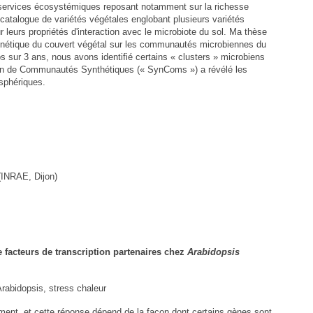
ux services écosystémiques reposant notamment sur la richesse
atalogue de variétés végétales englobant plusieurs variétés
eurs propriétés d'interaction avec le microbiote du sol. Ma thèse
té génétique du couvert végétal sur les communautés microbiennes du
ps sur 3 ans, nous avons identifié certains « clusters » microbiens
tion de Communautés Synthétiques (« SynComs ») a révélé les
sphériques.
 (INRAE, Dijon)
e facteurs de transcription partenaires chez
Arabidopsis
Arabidopsis, stress chaleur
ement, et cette réponse dépend de la façon dont certains gènes sont