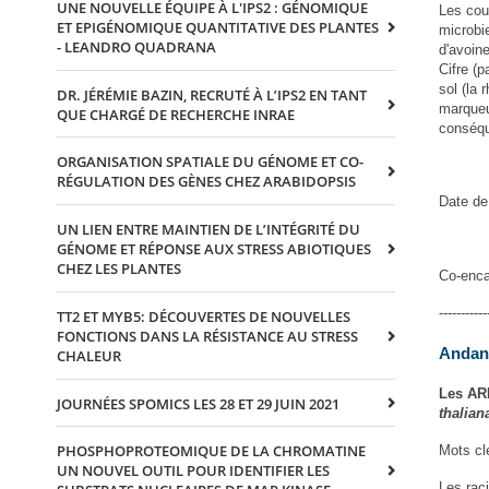
UNE NOUVELLE ÉQUIPE À L'IPS2 : GÉNOMIQUE
Les cou
ET EPIGÉNOMIQUE QUANTITATIVE DES PLANTES
microbi
- LEANDRO QUADRANA
d'avoin
Cifre (p
sol (la 
DR. JÉRÉMIE BAZIN, RECRUTÉ À L’IPS2 EN TANT
marqueu
QUE CHARGÉ DE RECHERCHE INRAE
conséqu
ORGANISATION SPATIALE DU GÉNOME ET CO-
RÉGULATION DES GÈNES CHEZ ARABIDOPSIS
Date de
UN LIEN ENTRE MAINTIEN DE L’INTÉGRITÉ DU
GÉNOME ET RÉPONSE AUX STRESS ABIOTIQUES
CHEZ LES PLANTES
Co-enca
-----------
TT2 ET MYB5: DÉCOUVERTES DE NOUVELLES
FONCTIONS DANS LA RÉSISTANCE AU STRESS
Andan
CHALEUR
Les ARN
JOURNÉES SPOMICS LES 28 ET 29 JUIN 2021
thalia
PHOSPHOPROTEOMIQUE DE LA CHROMATINE
Mots cl
UN NOUVEL OUTIL POUR IDENTIFIER LES
Les rac