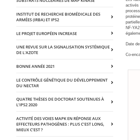
SUBSTRATS NUCLEAIRES DE MAP KINASE
activés
process
INSTITUT DE RECHERCHE BIOMÉDICALE DES
protéin
ARMÉES (IRBA) ET IPS2
partiell
NF-YA2 
LE PROJET EUROPÉEN INCREASE
égaleme
Date de
UNE REVUE SUR LA SIGNALISATION SYSTÉMIQUE
DE L'AZOTE
Co-encad
BONNE ANNÉE 2021
LE CONTRÔLE GÉNÉTIQUE DU DÉVELOPPEMENT
DU NECTAR
QUATRE THÈSES DE DOCTORAT SOUTENUES À
L’IPS2 2020
ACTIVITÉ DES VOIES MAPK EN RÉPONSE AUX
EFFECTEURS PATHOGÈNES : PLUS C’EST LONG,
MIEUX C’EST ?