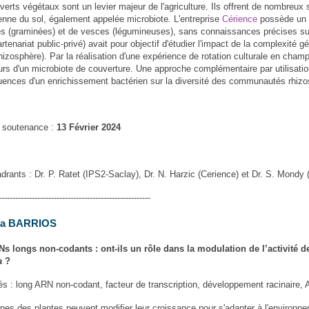
verts végétaux sont un levier majeur de l'agriculture. Ils offrent de nombre
enne du sol, également appelée microbiote
.
L'entreprise
Cérience
possède un c
es (graminées) et de vesces (légumineuses), sans connaissances précises sur l
artenariat public-privé) avait pour objectif d'étudier l'impact de la complexi
rhizosphère). Par la réalisation d'une expérience de rotation culturale en cham
rs d'un microbiote de couverture. Une approche complémentaire par utilisa
ences d'un enrichissement bactérien sur la diversité des communautés rhizo
 soutenance :
13 Février 2024
drants : Dr. P. Ratet (IPS2-Saclay), Dr. N. Harzic (Cerience) et Dr. S. Mondy
-------------------------------------------------------
a BARRIOS
s longs non-codants : ont-ils un rôle dans la modulation de l’activité d
na
?
és : long ARN non-codant, facteur de transcription, développement racinaire, 
ines des plantes peuvent modifier leur croissance pour s'adapter à l'environn