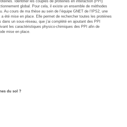
téines. Identifier les couples de protéines en interaction (PPI)
ionnement global. Pour cela, il existe un ensemble de méthodes
eu. Au cours de ma thèse au sein de l’équipe GNET de l’IPS2, une
 a été mise en place. Elle permet de rechercher toutes les protéines
 dans un sous-réseau, que j’ai complété en ajoutant des PPI
crivant les caractéristiques physico-chimiques des PPI afin de
hode mise en place.
nes du sol ?