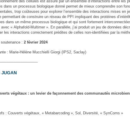
ionnement des cellules est assuré par un ensemble d’interactions entre les pro
és dans un processus biologique donné permet de mieux comprendre son fonct
entales, trop coûteuses pour explorer l’ensemble des interactions mises en j
 permettant de construire un réseau de PPI impliquant des protéines d’intérêt
ées dans un même processus biologique et qui sont fortement interconnectées
 avec « Alphafold-Multimer ». En parallèle, j’ai produit un jeu de données dé
er les interactions correctement prédites de celles non-identifiées par la mét
 soutenance :
2 février 2024
nte : Marie-Hélène Mucchielli Giorgi (IPS2, Saclay)
---------------------------------
n JUGAN
uverts végétaux : un levier de façonnement des communautés microbien
efs : Couverts végétaux, « Metabarcoding », Sol, Diversité, « SynComs »