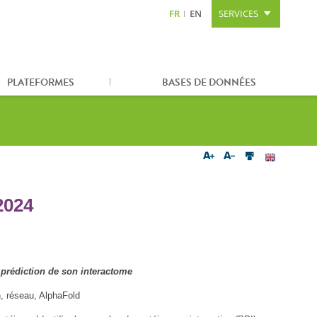
FR
EN
SERVICES
Aller au contenu
Aller à la recherche
Plan du site
PLATEFORMES
BASES DE DONNÉES
2024
a prédiction de son interactome
n, réseau, AlphaFold