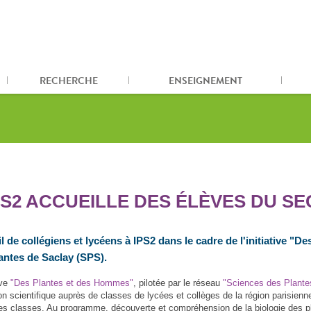
RECHERCHE
ENSEIGNEMENT
PS2 ACCUEILLE DES ÉLÈVES DU SE
l de collégiens et lycéens à IPS2 dans le cadre de l'initiative "
antes de Saclay (SPS).
ive
"Des Plantes et des Hommes"
, pilotée par le réseau
"Sciences des Plante
on scientifique auprès de classes de lycées et collèges de la région parisien
es classes. Au programme, découverte et compréhension de la biologie des pla