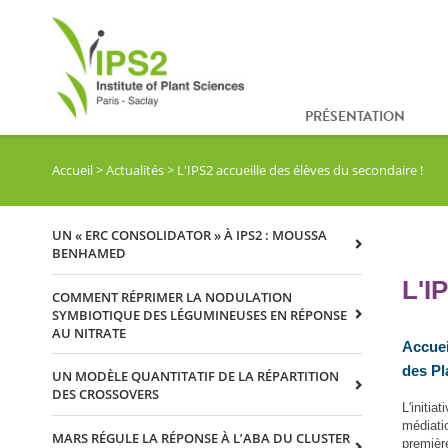
PRÉSENTATION
Accueil
>
Actualités
>
L'IPS2 accueille des élèves du secondaire !
UN « ERC CONSOLIDATOR » À IPS2 : MOUSSA
BENHAMED
L'I
COMMENT RÉPRIMER LA NODULATION
SYMBIOTIQUE DES LÉGUMINEUSES EN RÉPONSE
AU NITRATE
Accuei
des Pl
UN MODÈLE QUANTITATIF DE LA RÉPARTITION
DES CROSSOVERS
L'initiat
médiati
MARS RÉGULE LA RÉPONSE À L’ABA DU CLUSTER
premièr