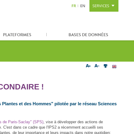
FR
EN
SERVICES
Aller au contenu
Aller à la recherche
Plan du site
PLATEFORMES
BASES DE DONNÉES
CONDAIRE !
Des Plantes et des Hommes" pilotée par le réseau Sciences
s de Paris-Saclay" (SPS)
, vise à développer des actions de
ne. C'est dans ce cadre que l'IPS2 a récemment accueilli ses
ntes, de leur importance et leurs impacts dans notre quotidien;