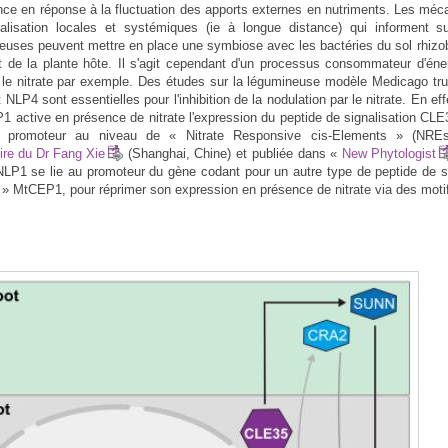
nce en réponse à la fluctuation des apports externes en nutriments. Les mécan
alisation locales et systémiques (ie à longue distance) qui informent sur 
euses peuvent mettre en place une symbiose avec les bactéries du sol rhizobi
it de la plante hôte. Il s'agit cependant d'un processus consommateur d'éne
e nitrate par exemple. Des études sur la légumineuse modèle Medicago trunc
NLP4 sont essentielles pour l'inhibition de la nodulation par le nitrate. En ef
1 active en présence de nitrate l'expression du peptide de signalisation CLE3
 promoteur au niveau de « Nitrate Responsive cis-Elements » (NREs)
oire du Dr Fang Xie
(Shanghai, Chine) et publiée dans «
New Phytologist
LP1 se lie au promoteur du gène codant pour un autre type de peptide de sig
 » MtCEP1, pour réprimer son expression en présence de nitrate via des mot