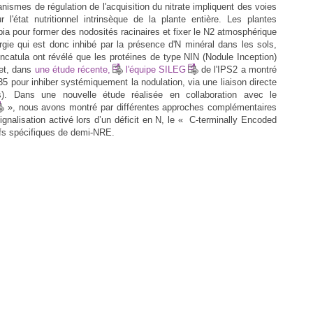
ismes de régulation de l'acquisition du nitrate impliquent des voies
l'état nutritionnel intrinsèque de la plante entière. Les plantes
a pour former des nodosités racinaires et fixer le N2 atmosphérique
rgie qui est donc inhibé par la présence d'N minéral dans les sols,
atula ont révélé que les protéines de type NIN (Nodule Inception)
fet, dans
une étude récente,
l'équipe SILEG
de l'IPS2 a montré
5 pour inhiber systémiquement la nodulation, via une liaison directe
. Dans une nouvelle étude réalisée en collaboration avec le
», nous avons montré par différentes approches complémentaires
nalisation activé lors d’un déficit en N, le « C-terminally Encoded
ifs spécifiques de demi-NRE.