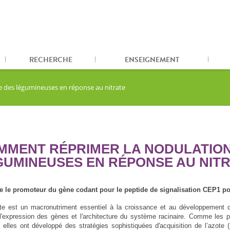
RECHERCHE
ENSEIGNEMENT
 des légumineuses en réponse au nitrate
MMENT RÉPRIMER LA NODULATION
GUMINEUSES EN RÉPONSE AU NIT
e le promoteur du gène codant pour le peptide de signalisation CEP1 po
ate est un macronutriment essentiel à la croissance et au développement 
 l'expression des gènes et l'architecture du système racinaire. Comme les 
, elles ont développé des stratégies sophistiquées d'acquisition de l’azote (