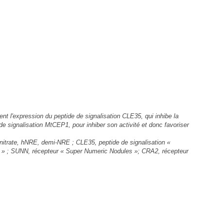
nt l'expression du peptide de signalisation CLE35, qui inhibe la
e signalisation MtCEP1, pour inhiber son activité et donc favoriser
 nitrate, hNRE, demi-NRE ; CLE35, peptide de signalisation «
 1 » ; SUNN, récepteur « Super Numeric Nodules »; CRA2, récepteur