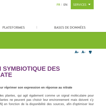
FR
EN
SERVICES
Aller au contenu
Aller à la recherche
Plan du site
PLATEFORMES
BASES DE DONNÉES
 SYMBIOTIQUE DES
RATE
ur réprimer son expression en réponse au nitrate
des plantes, qui agit également comme un signal moléculaire pour
plantes ne peuvent pas choisir leur environnement mais doivent s'y
N) en fonction de la disponibilité des sources, afin d'optimiser leur