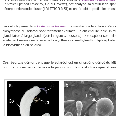
CentraleSupélec/UPSaclay, Gif-sur-Yvette), ont analysé sa distribution spati
désorption/ionisation laser (LDI-FTICR-MSI) et ont étudié le profil d'expres
Leur étude parue dans
Horticulture Research
a montré que le sclaréol s'acc
biosynthèse du sclaréol sont fortement exprimés. Ils ont ensuite isolé un m
glandulaires à large glande (voir la figure ci-dessous). Des expériences uti
également révélé que la voie de biosynthèse du méthylerythritol-phosphate (
la biosynthèse du sclaréol.
Ces résultats démontrent que le sclaréol est un diterpène dérivé du ME
comme bioréacteurs dédiés à la production de métabolites spécialisés