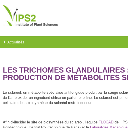
Actualités
LES TRICHOMES GLANDULAIRES 
PRODUCTION DE MÉTABOLITES S
Le sclaréol, un métabolite spécialisé antifongique produit par la sauge scla
de l'ambroxide, un ingrédient utilisé en parfumerie fine. Le sclaréol est pri
cellulaire de la biosynthèse du sclaréol reste inconnue.
Afin d'élucider le site de biosynthèse du sclaréol, l’équipe
FLOCAD
de l’IPS
Polytechnique, Institut Polytechnique de Paris) et le
Laboratoire Mécanique