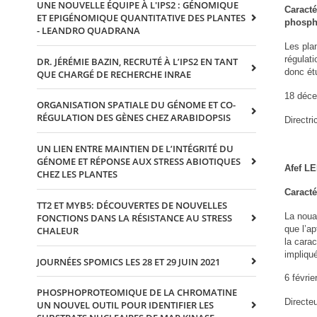
UNE NOUVELLE ÉQUIPE À L'IPS2 : GÉNOMIQUE
Caract
ET EPIGÉNOMIQUE QUANTITATIVE DES PLANTES
phosph
- LEANDRO QUADRANA
Les plan
régulat
DR. JÉRÉMIE BAZIN, RECRUTÉ À L’IPS2 EN TANT
donc ét
QUE CHARGÉ DE RECHERCHE INRAE
18 déc
ORGANISATION SPATIALE DU GÉNOME ET CO-
RÉGULATION DES GÈNES CHEZ ARABIDOPSIS
Directri
UN LIEN ENTRE MAINTIEN DE L’INTÉGRITÉ DU
GÉNOME ET RÉPONSE AUX STRESS ABIOTIQUES
Afef L
CHEZ LES PLANTES
Caracté
TT2 ET MYB5: DÉCOUVERTES DE NOUVELLES
La nouai
FONCTIONS DANS LA RÉSISTANCE AU STRESS
que l’ap
CHALEUR
la carac
impliqu
JOURNÉES SPOMICS LES 28 ET 29 JUIN 2021
6 févrie
PHOSPHOPROTEOMIQUE DE LA CHROMATINE
Directe
UN NOUVEL OUTIL POUR IDENTIFIER LES