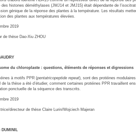
ité des histones déméthylases (JMJ14 et JMJ15) était dépendante de l’isocitr
sion génique de la réponse des plantes à la température. Les résultats mettent
ation des plantes aux températures élevées.
embre 2019
ur de thèse Dao-Xiu ZHOU
 BAUDRY
some du chloroplaste : questions, éléments de réponses et digressions
téines à motifs PPR (
pentatricopeptide repeat
), sont des protéines modulaires
al de la thèse a été d’étudier, comment certaines protéines PPR travaillent en
ation ponctuelle de la séquence des transcrits.
embre 2019
ctrice/directeur de thèse Claire Lurin/Wojciech Majeran
e DUMINIL