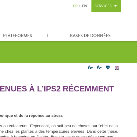
FR
EN
SERVICES
Aller au contenu
Aller à la recherche
Plan du site
PLATEFORMES
BASES DE DONNÉES
ENUES À L’IPS2 RÉCEMMENT
bolique et de la réponse au stress
ou cofacteurs. Cependant, on sait peu de choses sur l'effet de la
ine chez les plantes à des températures élevées. Dans cette thèse,
lantes à température élevée. Ensuite, nous avons découvert que