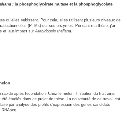
aliana :
la phosphoglycérate mutase et la phosphoglycolate
es qu’elles subissent. Pour cela, elles utilisent plusieurs niveaux de
st-traductionnelles (PTMs) sur ses enzymes. Pendant ma thèse, j’ai
s et leur impact sur
Arabidopsis thaliana
.
 melon
apide après fécondation. Chez le melon, l’initiation du fruit ainsi
nc été étudiés dans ce projet de thèse. La nouveauté de ce travail est
culaire par analyse des profils d'expression des gènes candidats
ar RNAseq.