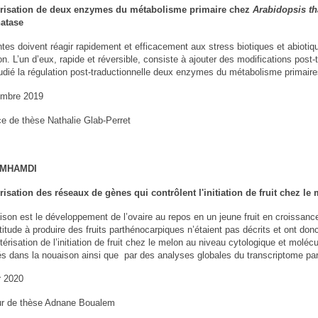
érisation de deux enzymes du métabolisme primaire chez
Arabidopsis th
atase
tes doivent réagir rapidement et efficacement aux stress biotiques et abiotiqu
ion. L’un d’eux, rapide et réversible, consiste à ajouter des modifications po
udié la régulation post-traductionnelle deux enzymes du métabolisme primaire
embre 2019
ce de thèse Nathalie Glab-Perret
EMHAMDI
risation des réseaux de gènes qui contrôlent l'initiation de fruit chez le
son est le développement de l’ovaire au repos en un jeune fruit en croissance r
titude à produire des fruits parthénocarpiques n’étaient pas décrits et ont do
térisation de l’initiation de fruit chez le melon au niveau cytologique et molé
és dans la nouaison ainsi que par des analyses globales du transcriptome p
r 2020
ur de thèse Adnane Boualem