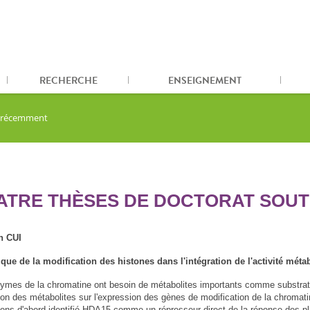
RECHERCHE
ENSEIGNEMENT
2 récemment
ATRE THÈSES DE DOCTORAT SOUT
n CUI
ue de la modification des histones dans l'intégration de l'activité méta
ymes de la chromatine ont besoin de métabolites importants comme substrats 
tion des métabolites sur l'expression des gènes de modification de la chromat
ons d'abord identifié HDA15 comme un répresseur direct de la réponse des p