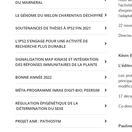
DU MARNERAL
l'activ
d'expres
LE GÉNOME DU MELON CHARENTAIS DÉCHIFFRÉ
l'adapt
22 nov
SOUTENANCES DE THÈSES À IPS2 FIN 2021
Directe
L’IPS2 S’ENGAGE POUR UNE ACTIVITÉ DE
RECHERCHE PLUS DURABLE
Kévin
SIGNALISATION MAP KINASE ET INTÉGRATION
DES RÉPONSES IMMUNITAIRES DE LA PLANTE
L’édito
Les pro
BONNE ANNÉE 2022
princip
modific
MÉTA-PROGRAMME INRAE DIGIT-BIO, PEERSIM
17 déc
RÉGULATION ÉPIGÉNÉTIQUE DE LA
Co-dire
DÉTERMINATION DU SEXE
PROJET ANR : PATHOSYM
Paulin