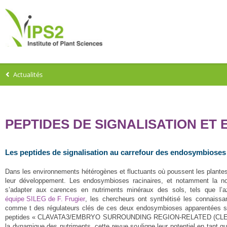
Actualités
PEPTIDES DE SIGNALISATION ET
Les peptides de signalisation au carrefour des endosymbioses 
Dans les environnements hétérogènes et fluctuants où poussent les plantes,
leur développement. Les endosymbioses racinaires, et notamment la nodu
s’adapter aux carences en nutriments minéraux des sols, tels que l
équipe SILEG de F. Frugier
, les chercheurs ont synthétisé les connaissa
comme t des régulateurs clés de ces deux endosymbioses apparentées sur 
peptides « CLAVATA3/EMBRYO SURROUNDING REGION-RELATED (CLE) ». En m
la dynamique des nutriments, cette revue souligne leur potentiel en tant q