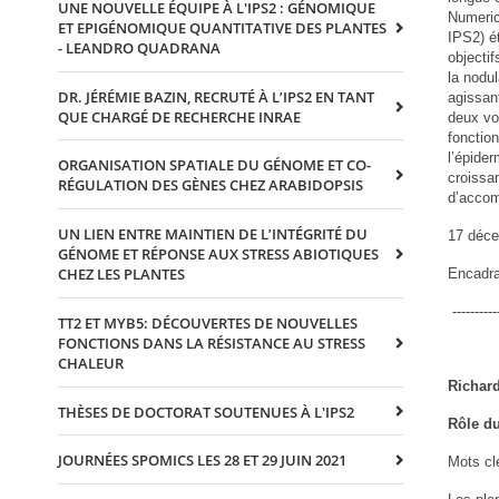
UNE NOUVELLE ÉQUIPE À L'IPS2 : GÉNOMIQUE
Numeric
ET EPIGÉNOMIQUE QUANTITATIVE DES PLANTES
IPS2) é
- LEANDRO QUADRANA
objecti
la nodu
DR. JÉRÉMIE BAZIN, RECRUTÉ À L’IPS2 EN TANT
agissan
QUE CHARGÉ DE RECHERCHE INRAE
deux vo
fonction
l’épide
ORGANISATION SPATIALE DU GÉNOME ET CO-
croissa
RÉGULATION DES GÈNES CHEZ ARABIDOPSIS
d’accom
UN LIEN ENTRE MAINTIEN DE L’INTÉGRITÉ DU
17 déc
GÉNOME ET RÉPONSE AUX STRESS ABIOTIQUES
CHEZ LES PLANTES
Encadra
-----------
TT2 ET MYB5: DÉCOUVERTES DE NOUVELLES
FONCTIONS DANS LA RÉSISTANCE AU STRESS
CHALEUR
Richar
THÈSES DE DOCTORAT SOUTENUES À L'IPS2
Rôle d
JOURNÉES SPOMICS LES 28 ET 29 JUIN 2021
Mots cl