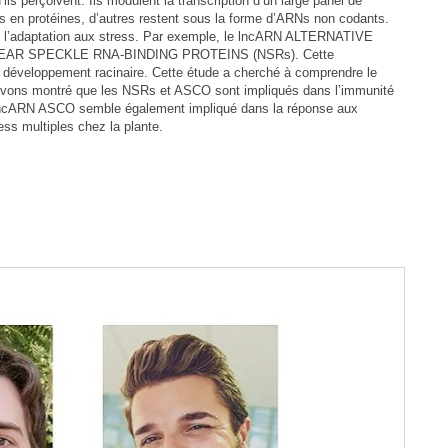
s perçoivent. Ils modulent la transcription d’un large panel de
uits en protéines, d’autres restent sous la forme d’ARNs non codants.
s l’adaptation aux stress. Par exemple, le lncARN ALTERNATIVE
NUCLEAR SPECKLE RNA-BINDING PROTEINS (NSRs). Cette
et le développement racinaire. Cette étude a cherché à comprendre le
us avons montré que les NSRs et ASCO sont impliqués dans l’immunité
 le lncARN ASCO semble également impliqué dans la réponse aux
ss multiples chez la plante.