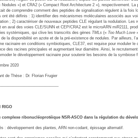
 Nodules ») et CRA2 (« Compact Root Architecture 2 »), respectivement. La
tait de comprendre comment des peptides de signalisation régulent à la fois l
fs ont été définis : 1) identifier des mécanismes moléculaires associés aux
lation ; 2) caractériser de nouveaux peptides CLE régulant la nodulation. Le
t en aval des voies CLE/SUNN et CEP/CRA2 est le microARN miR2111, produit
ies systémiques, qui clive les transcrits des gènes
TMLs
(«
Too Much Love
»
 de la disponibilité en azote et de la pré-existence de nodules. Par ailleurs, l
rme racinaire en conditions symbiotiques, CLE37, est requise pour moduler le 
nce des racines principales et augmentant leur diamètre. Ainsi, le recrutement
moder le développement racinaire pour soutenir les besoins de la symbiose fi
embre 2020
nt de Thèse : Dr. Florian Frugier
-----------------------------------------------
d RIGO
u complexe ribonucléoprotéique NSR-ASCO dans la régulation du dével
és : développement des plantes, ARN non-codant, épissage alternatif.