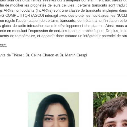
ntes sont des organismes sessiles qui s’adaptent constamment aux stress qu’il
in de modifier les propriétés de leurs cellules : certains transcrits sont trad
gs ARNs non codants (lncARNs) sont une classe de transcrits impliqués dan
NG COMPETITOR (ASCO) interagit avec des protéines nucléaires, les 
ion régule l'accumulation de certains transcrits, contrôlant ainsi l'initiation 
us global de cette interaction dans le développement des plantes. Ainsi, no
lante en modulant l’expression de certains transcrits spécifiques. De plus,
ents de température, et apparaît donc comme un intégrateur potentiel de stre
 2021
nts de Thèse : Dr. Céline Charon et Dr. Martin Crespi