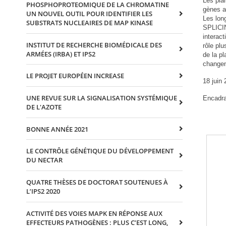
Les pla
PHOSPHOPROTEOMIQUE DE LA CHROMATINE
gènes af
UN NOUVEL OUTIL POUR IDENTIFIER LES
Les lon
SUBSTRATS NUCLEAIRES DE MAP KINASE
SPLICI
interact
INSTITUT DE RECHERCHE BIOMÉDICALE DES
rôle pl
ARMÉES (IRBA) ET IPS2
de la p
changem
LE PROJET EUROPÉEN INCREASE
18 juin
UNE REVUE SUR LA SIGNALISATION SYSTÉMIQUE
Encadra
DE L'AZOTE
BONNE ANNÉE 2021
LE CONTRÔLE GÉNÉTIQUE DU DÉVELOPPEMENT
DU NECTAR
QUATRE THÈSES DE DOCTORAT SOUTENUES À
L’IPS2 2020
ACTIVITÉ DES VOIES MAPK EN RÉPONSE AUX
EFFECTEURS PATHOGÈNES : PLUS C’EST LONG,