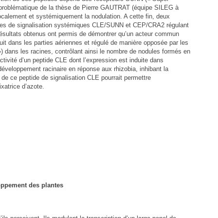
 problématique de la thèse de Pierre GAUTRAT (équipe SILEG à
ocalement et systémiquement la nodulation. A cette fin, deux
 voies de signalisation systémiques CLE/SUNN et CEP/CRA2 régulant
s résultats obtenus ont permis de démontrer qu’un acteur commun
 dans les parties aériennes et régulé de manière opposée par les
) dans les racines, contrôlant ainsi le nombre de nodules formés en
’activité d’un peptide CLE dont l’expression est induite dans
développement racinaire en réponse aux rhizobia, inhibant la
 de ce peptide de signalisation CLE pourrait permettre
xatrice d’azote.
oppement des plantes