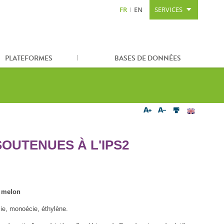
FR
EN
SERVICES
Aller au contenu
Aller à la recherche
Plan du site
PLATEFORMES
BASES DE DONNÉES
OUTENUES À L'IPS2
e melon
ie, monoécie, éthylène.