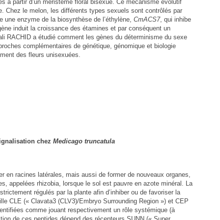
s à partir d’un méristème floral bisexué. Ce mécanisme évolutif
ue. Chez le melon, les différents types sexuels sont contrôlés par
 une enzyme de la biosynthèse de l’éthylène,
CmACS7
, qui inhibe
gène induit la croissance des étamines et par conséquent un
ali RACHID a étudié comment les gènes du déterminisme du sexe
pproches complémentaires de génétique, génomique et biologie
pement des fleurs unisexuées.
signalisation chez
Medicago truncatula
er en racines latérales, mais aussi de former de nouveaux organes,
, appelées rhizobia, lorsque le sol est pauvre en azote minéral. La
rictement régulés par la plante afin d’inhiber ou de favoriser la
mille CLE (« Clavata3 (CLV3)/Embryo Surrounding Region ») et CEP
dentifiées comme jouant respectivement un rôle systémique (à
L’action de ces peptides dépend des récepteurs SUNN (« Super