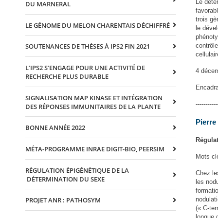
Le déte
DU MARNERAL
favorabl
trois g
LE GÉNOME DU MELON CHARENTAIS DÉCHIFFRÉ
le déve
phénoty
contrôl
SOUTENANCES DE THÈSES À IPS2 FIN 2021
cellulai
L’IPS2 S’ENGAGE POUR UNE ACTIVITÉ DE
4 déce
RECHERCHE PLUS DURABLE
Encadra
SIGNALISATION MAP KINASE ET INTÉGRATION
-----------
DES RÉPONSES IMMUNITAIRES DE LA PLANTE
Pierr
BONNE ANNÉE 2022
Régulat
MÉTA-PROGRAMME INRAE DIGIT-BIO, PEERSIM
Mots cl
RÉGULATION ÉPIGÉNÉTIQUE DE LA
Chez le
DÉTERMINATION DU SEXE
les nod
formatio
nodulat
PROJET ANR : PATHOSYM
(« C-te
longue 