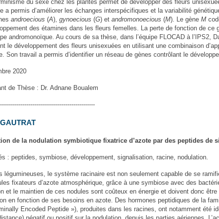
rminisme du sexe chez les plantes permet de développer des fleurs unisexuée
e a permis d’améliorer les échanges interspécifiques et la variabilité génétiq
ènes
androecious
(
A
),
gynoecious
(
G
) et
andromonoecious
(
M
). Le gène
M
code
loppement des étamines dans les fleurs femelles. La perte de fonction de ce 
pe andromonoïque. Au cours de sa thèse, dans l’équipe FLOCAD à l’IPS2, D
ent le développement des fleurs unisexuées en utilisant une combinaison d’a
re. Son travail a permis d’identifier un réseau de gènes contrôlant le dévelop
mbre 2020
nt de Thèse : Dr. Adnane Boualem
-------------------------------------------------
e GAUTRAT
ion de la nodulation symbiotique fixatrice d’azote par des peptides de 
és : peptides, symbiose, développement, signalisation, racine, nodulation.
s légumineuses, le système racinaire est non seulement capable de se ramifi
ules fixateurs d’azote atmosphérique, grâce à une symbiose avec des bactéries
n et le maintien de ces nodules sont coûteux en énergie et doivent donc être st
ion en fonction de ses besoins en azote. Des hormones peptidiques de la fa
rminally Encoded Peptide »), produites dans les racines, ont notamment été i
distance) négatif ou positif sur la nodulation, depuis les parties aériennes. 